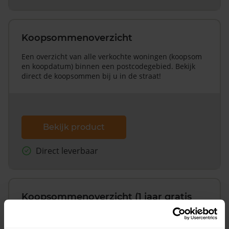
Koopsommenoverzicht
Een overzicht van alle verkochte woningen (koopsom
en koopdatum) binnen een postcodegebied. Bekijk
direct de koopsommen bij u in de straat!
Bekijk product
Direct leverbaar
Koopsommenoverzicht (1 jaar gratis
updates)
Inclusief 1 jaar gratis updates