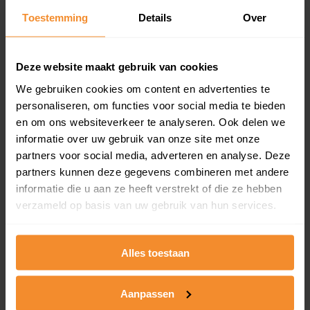
Toestemming
Details
Over
Een overzicht van alle verkochte woningen (koopsom
en koopdatum) binnen een postcodegebied. Dit
inclusief een jaar lang gratis updates van nieuwe
koopsommen.
Deze website maakt gebruik van cookies
We gebruiken cookies om content en advertenties te
personaliseren, om functies voor social media te bieden
en om ons websiteverkeer te analyseren. Ook delen we
Bekijk product
informatie over uw gebruik van onze site met onze
partners voor social media, adverteren en analyse. Deze
Direct leverbaar
partners kunnen deze gegevens combineren met andere
informatie die u aan ze heeft verstrekt of die ze hebben
verzameld op basis van uw gebruik van hun services.
Kadastrale kaart pakket
Alleen globale ligging perceel
Alles toestaan
Een uitgebreid overzicht van het perceel en
omliggende percelen met de kadastrale erfgrenzen,
Aanpassen
dit inclusief de luchtfoto!