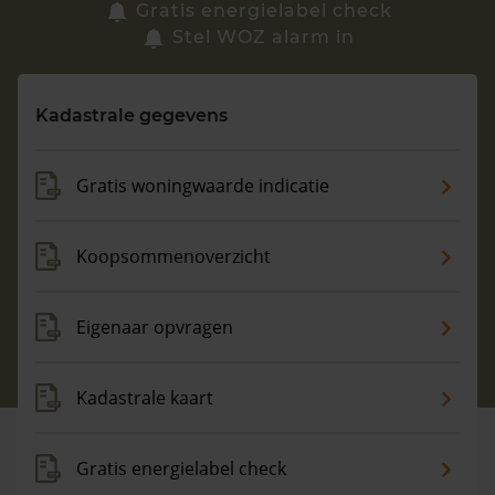
Zoek een woning
Gratis energielabel check
Stel WOZ alarm in
Vragen? Neem contact met ons op
Kadastrale gegevens
088 220 4200
Maandag t/m vrijdag - 08:00 -18:00
Gratis woningwaarde indicatie
Koopsommenoverzicht
Eigenaar opvragen
Kadastrale kaart
Gratis energielabel check