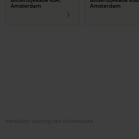
Bilderdijkkade 63A,
Bilderdijkkade 63B
Amsterdam
Amsterdam
Verwijder woning van Huizendata