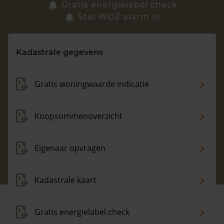
Zoek een woning
Gratis energielabel check
Stel WOZ alarm in
Vragen? Neem contact met ons op
Kadastrale gegevens
088 220 4200
Maandag t/m vrijdag - 08:00 -18:00
Gratis woningwaarde indicatie
Koopsommenoverzicht
Eigenaar opvragen
Kadastrale kaart
Gratis energielabel check