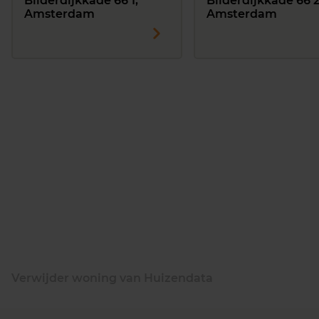
Bilderdijkkade 66 1,
Bilderdijkkade 66 2
Amsterdam
Amsterdam
Verwijder woning van Huizendata