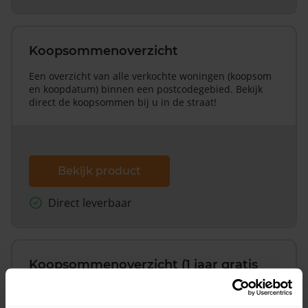
Koopsommenoverzicht
Een overzicht van alle verkochte woningen (koopsom
en koopdatum) binnen een postcodegebied. Bekijk
direct de koopsommen bij u in de straat!
Bekijk product
Direct leverbaar
Koopsommenoverzicht (1 jaar gratis
updates)
Inclusief 1 jaar gratis updates