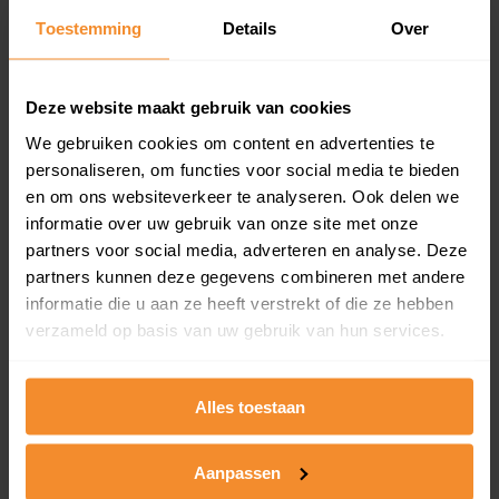
Toestemming
Details
Over
Een overzicht van alle verkochte woningen (koopsom
en koopdatum) binnen een postcodegebied. Dit
inclusief een jaar lang gratis updates van nieuwe
koopsommen.
Deze website maakt gebruik van cookies
We gebruiken cookies om content en advertenties te
personaliseren, om functies voor social media te bieden
en om ons websiteverkeer te analyseren. Ook delen we
Bekijk product
informatie over uw gebruik van onze site met onze
partners voor social media, adverteren en analyse. Deze
Direct leverbaar
partners kunnen deze gegevens combineren met andere
informatie die u aan ze heeft verstrekt of die ze hebben
verzameld op basis van uw gebruik van hun services.
Kadastrale kaart pakket
Alleen globale ligging perceel
Alles toestaan
Een uitgebreid overzicht van het perceel en
omliggende percelen met de kadastrale erfgrenzen,
Aanpassen
dit inclusief de luchtfoto!