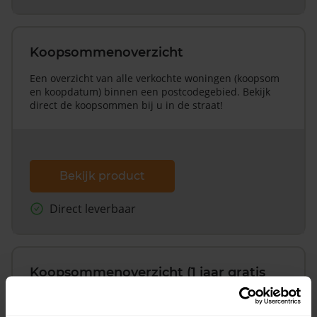
Koopsommenoverzicht
Een overzicht van alle verkochte woningen (koopsom
en koopdatum) binnen een postcodegebied. Bekijk
direct de koopsommen bij u in de straat!
Bekijk product
Direct leverbaar
Koopsommenoverzicht (1 jaar gratis
updates)
Inclusief 1 jaar gratis updates