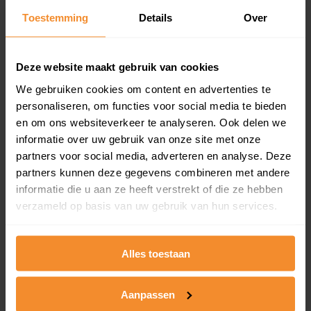
Toestemming
Details
Over
Een overzicht van alle verkochte woningen (koopsom
en koopdatum) binnen een postcodegebied. Dit
inclusief een jaar lang gratis updates van nieuwe
koopsommen.
Deze website maakt gebruik van cookies
We gebruiken cookies om content en advertenties te
personaliseren, om functies voor social media te bieden
en om ons websiteverkeer te analyseren. Ook delen we
Bekijk product
informatie over uw gebruik van onze site met onze
partners voor social media, adverteren en analyse. Deze
Direct leverbaar
partners kunnen deze gegevens combineren met andere
informatie die u aan ze heeft verstrekt of die ze hebben
verzameld op basis van uw gebruik van hun services.
Kadastrale kaart pakket
Alleen globale ligging perceel
Alles toestaan
Een uitgebreid overzicht van het perceel en
omliggende percelen met de kadastrale erfgrenzen,
Aanpassen
dit inclusief de luchtfoto!