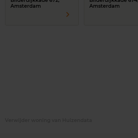
Bilderdijkkade 672,
Bilderdijkkade 674
Amsterdam
Amsterdam
Verwijder woning van Huizendata