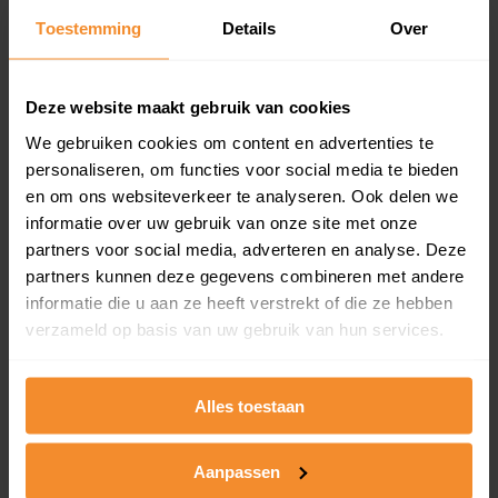
Toestemming
Details
Over
Een overzicht van alle verkochte woningen (koopsom
en koopdatum) binnen een postcodegebied. Dit
inclusief een jaar lang gratis updates van nieuwe
koopsommen.
Deze website maakt gebruik van cookies
We gebruiken cookies om content en advertenties te
personaliseren, om functies voor social media te bieden
en om ons websiteverkeer te analyseren. Ook delen we
Bekijk product
informatie over uw gebruik van onze site met onze
partners voor social media, adverteren en analyse. Deze
Direct leverbaar
partners kunnen deze gegevens combineren met andere
informatie die u aan ze heeft verstrekt of die ze hebben
verzameld op basis van uw gebruik van hun services.
Kadastrale kaart pakket
Alleen globale ligging perceel
Alles toestaan
Een uitgebreid overzicht van het perceel en
omliggende percelen met de kadastrale erfgrenzen,
Aanpassen
dit inclusief de luchtfoto!