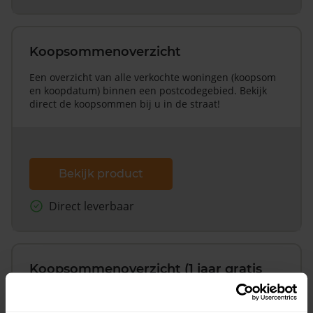
Koopsommenoverzicht
Een overzicht van alle verkochte woningen (koopsom
en koopdatum) binnen een postcodegebied. Bekijk
direct de koopsommen bij u in de straat!
Bekijk product
Direct leverbaar
Koopsommenoverzicht (1 jaar gratis
updates)
Inclusief 1 jaar gratis updates