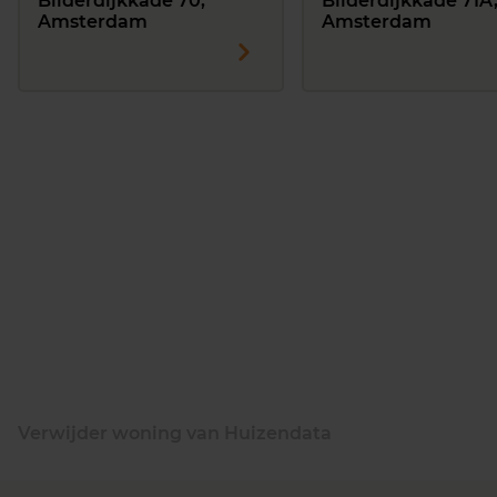
Bilderdijkkade 70,
Bilderdijkkade 71A
Amsterdam
Amsterdam
Verwijder woning van Huizendata