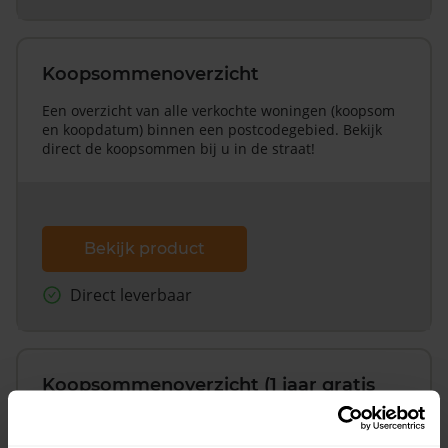
Koopsommenoverzicht
Een overzicht van alle verkochte woningen (koopsom
en koopdatum) binnen een postcodegebied. Bekijk
direct de koopsommen bij u in de straat!
Bekijk product
Direct leverbaar
Koopsommenoverzicht (1 jaar gratis
updates)
Inclusief 1 jaar gratis updates