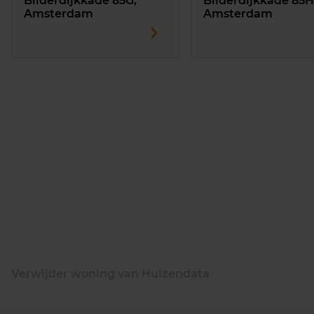
Bilderdijkkade 85G,
Bilderdijkkade 85H
Amsterdam
Amsterdam
Verwijder woning van Huizendata