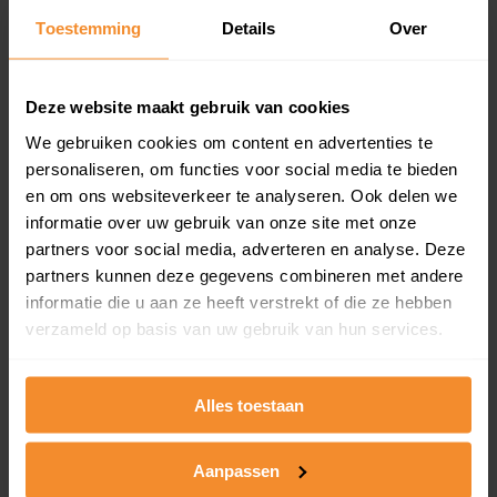
Toestemming
Details
Over
Een overzicht van alle verkochte woningen (koopsom
en koopdatum) binnen een postcodegebied. Dit
inclusief een jaar lang gratis updates van nieuwe
koopsommen.
Deze website maakt gebruik van cookies
We gebruiken cookies om content en advertenties te
personaliseren, om functies voor social media te bieden
en om ons websiteverkeer te analyseren. Ook delen we
Bekijk product
informatie over uw gebruik van onze site met onze
partners voor social media, adverteren en analyse. Deze
Direct leverbaar
partners kunnen deze gegevens combineren met andere
informatie die u aan ze heeft verstrekt of die ze hebben
verzameld op basis van uw gebruik van hun services.
Kadastrale kaart pakket
Alleen globale ligging perceel
Alles toestaan
Een uitgebreid overzicht van het perceel en
omliggende percelen met de kadastrale erfgrenzen,
Aanpassen
dit inclusief de luchtfoto!