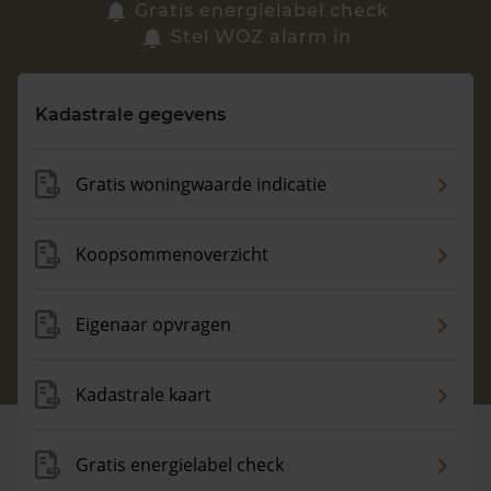
Zoek een woning
Gratis energielabel check
Stel WOZ alarm in
Vragen? Neem contact met ons op
Kadastrale gegevens
088 220 4200
Maandag t/m vrijdag - 08:00 -18:00
Gratis woningwaarde indicatie
Koopsommenoverzicht
Eigenaar opvragen
Kadastrale kaart
Gratis energielabel check