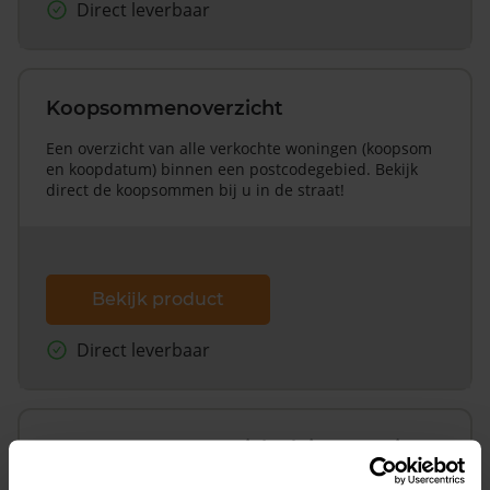
Direct leverbaar
Koopsommenoverzicht
Een overzicht van alle verkochte woningen (koopsom
en koopdatum) binnen een postcodegebied. Bekijk
direct de koopsommen bij u in de straat!
Bekijk product
Direct leverbaar
Koopsommenoverzicht (1 jaar gratis
updates)