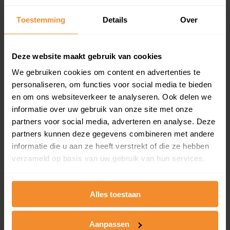
Inclusief 1 jaar gratis updates
Toestemming
Details
Over
Een overzicht van alle verkochte woningen (koopsom
en koopdatum) binnen een postcodegebied. Dit
inclusief een jaar lang gratis updates van nieuwe
Deze website maakt gebruik van cookies
koopsommen.
We gebruiken cookies om content en advertenties te
personaliseren, om functies voor social media te bieden
en om ons websiteverkeer te analyseren. Ook delen we
Bekijk product
informatie over uw gebruik van onze site met onze
partners voor social media, adverteren en analyse. Deze
Direct leverbaar
partners kunnen deze gegevens combineren met andere
informatie die u aan ze heeft verstrekt of die ze hebben
verzameld op basis van uw gebruik van hun services.
Kadastrale kaart pakket
Alles toestaan
Alleen globale ligging perceel
Een uitgebreid overzicht van het perceel en
omliggende percelen met de kadastrale erfgrenzen,
Aanpassen