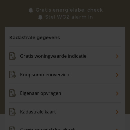
Zoek een woning
Gratis energielabel check
Stel WOZ alarm in
Vragen? Neem contact met ons op
Kadastrale gegevens
088 220 4200
Maandag t/m vrijdag - 08:00 -18:00
Gratis woningwaarde indicatie
Koopsommenoverzicht
Eigenaar opvragen
Kadastrale kaart