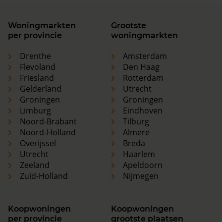
Woningmarkten
Grootste
per provincie
woningmarkten
Drenthe
Amsterdam
Flevoland
Den Haag
Friesland
Rotterdam
Gelderland
Utrecht
Groningen
Groningen
Limburg
Eindhoven
Noord-Brabant
Tilburg
Noord-Holland
Almere
Overijssel
Breda
Utrecht
Haarlem
Zeeland
Apeldoorn
Zuid-Holland
Nijmegen
Koopwoningen
Koopwoningen
per provincie
grootste plaatsen