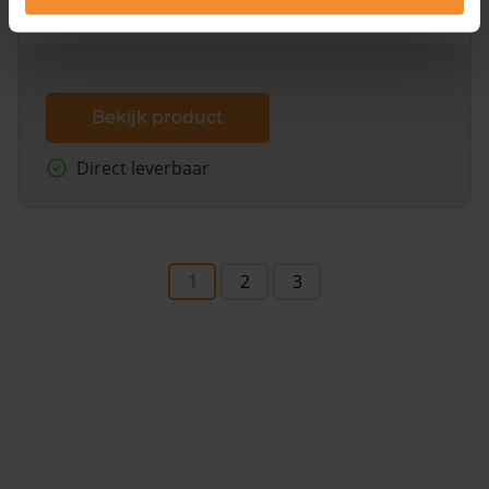
dit inclusief de luchtfoto!
Bekijk product
Direct leverbaar
1
2
3