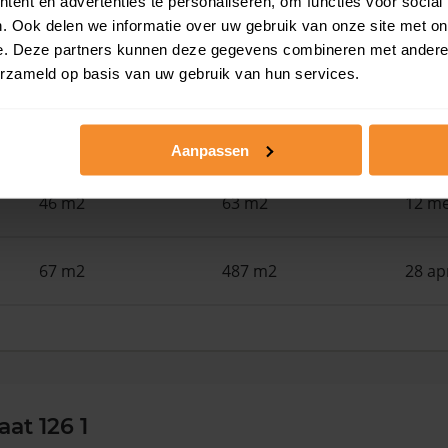
ent en advertenties te personaliseren, om functies voor social
. Ook delen we informatie over uw gebruik van onze site met on
e. Deze partners kunnen deze gegevens combineren met andere i
61 m2
172 m2
29 me
erzameld op basis van uw gebruik van hun services.
61 m2
2.196 m2
18 me
Aanpassen
46 m2
63 m2
12 me
67 m2
487 m2
28 ap
aat 126 1