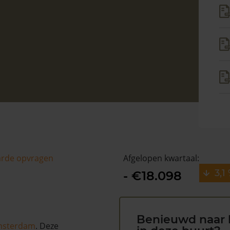
arde opvragen
Afgelopen kwartaal:
3,1
- €18.098
Benieuwd naar 
sterdam
. Deze