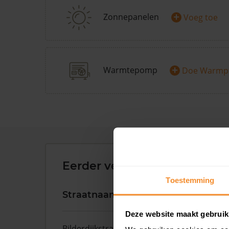
+
Zonnepanelen
Voeg toe
+
Warmtepomp
Doe Warmp
Eerder verkochte woningen 
Toestemming
Straatnaam
Huisnr.
Deze website maakt gebruik
Bilderdijkstraat
173 1