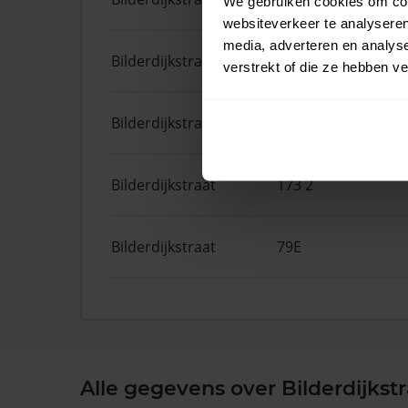
We gebruiken cookies om cont
websiteverkeer te analyseren
media, adverteren en analys
Bilderdijkstraat
55 1
verstrekt of die ze hebben v
Bilderdijkstraat
43 2
Bilderdijkstraat
173 2
Bilderdijkstraat
79E
Alle gegevens over Bilderdijkstr