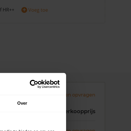
+
f HR++
Voeg toe
Andere koopsommen opvragen
Over
koopdatum
Verkoopprijs
ni 2026
Koopsom opvragen