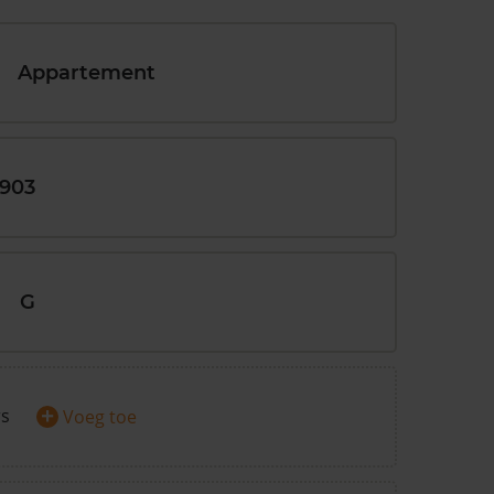
Appartement
1903
G
+
rs
Voeg toe