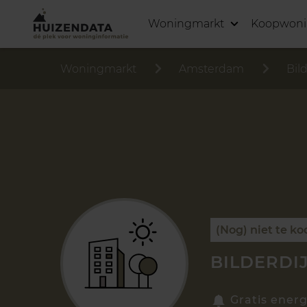
Woningmarkt
Koopwon
Woningmarkt
Amsterdam
Bild
(Nog) niet te ko
BILDERDI
Gratis energ