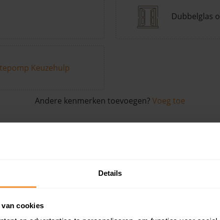
Dubbelglas o
tepomp Keuzehulp
Andere kenmerken toevoegen?
Voeg toe
in de buurt
Details
Woonoppervlak
Perceel
Ver
 van cookies
46 m2
63 m2
01 ju