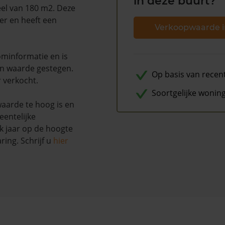
in deze buurt?
eel van 180 m2. Deze
er en heeft een
Verkoopwaarde i
minformatie en is
n waarde gestegen.
Op basis van recen
r verkocht.
Soortgelijke wonin
waarde te hoog is en
entelijke
k jaar op de hoogte
ing. Schrijf u
hier