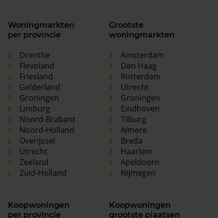
Woningmarkten
Grootste
per provincie
woningmarkten
Drenthe
Amsterdam
Flevoland
Den Haag
Friesland
Rotterdam
Gelderland
Utrecht
Groningen
Groningen
Limburg
Eindhoven
Noord-Brabant
Tilburg
Noord-Holland
Almere
Overijssel
Breda
Utrecht
Haarlem
Zeeland
Apeldoorn
Zuid-Holland
Nijmegen
Koopwoningen
Koopwoningen
per provincie
grootste plaatsen