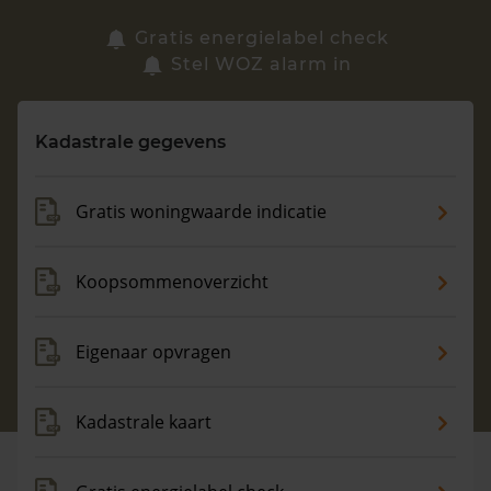
Zoek een woning
Gratis energielabel check
Stel WOZ alarm in
Vragen? Neem contact met ons op
Kadastrale gegevens
088 220 4200
Maandag t/m vrijdag - 08:00 -18:00
Gratis woningwaarde indicatie
Koopsommenoverzicht
Eigenaar opvragen
Kadastrale kaart