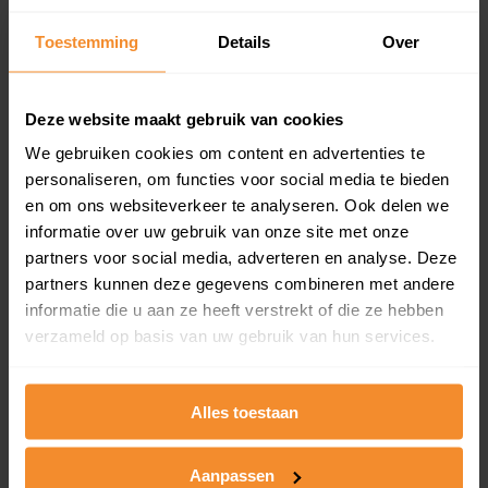
Inclusief 1 jaar gratis updates
Toestemming
Details
Over
Een overzicht van alle verkochte woningen (koopsom
en koopdatum) binnen een postcodegebied. Dit
inclusief een jaar lang gratis updates van nieuwe
Deze website maakt gebruik van cookies
koopsommen.
We gebruiken cookies om content en advertenties te
personaliseren, om functies voor social media te bieden
en om ons websiteverkeer te analyseren. Ook delen we
Bekijk product
informatie over uw gebruik van onze site met onze
partners voor social media, adverteren en analyse. Deze
Direct leverbaar
partners kunnen deze gegevens combineren met andere
informatie die u aan ze heeft verstrekt of die ze hebben
verzameld op basis van uw gebruik van hun services.
Kadastrale kaart pakket
Alles toestaan
Alleen globale ligging perceel
Een uitgebreid overzicht van het perceel en
omliggende percelen met de kadastrale erfgrenzen,
Aanpassen