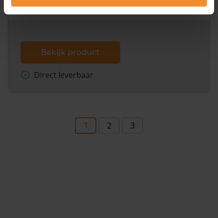
dit inclusief de luchtfoto!
Bekijk product
Direct leverbaar
1
2
3