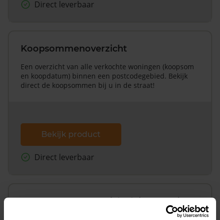
Direct leverbaar
Koopsommenoverzicht
Een overzicht van alle verkochte woningen (koopsom
en koopdatum) binnen een postcodegebied. Bekijk
direct de koopsommen bij u in de straat!
Bekijk product
Direct leverbaar
Koopsommenoverzicht (1 jaar gratis
updates)