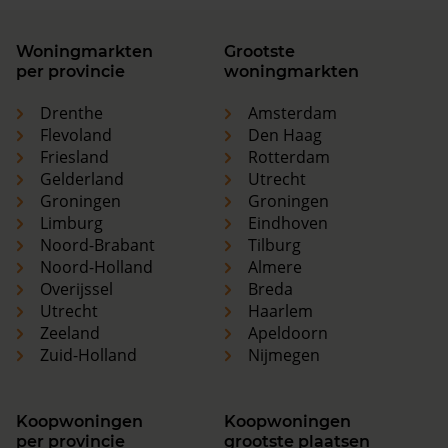
Woningmarkten
Grootste
per provincie
woningmarkten
Drenthe
Amsterdam
Flevoland
Den Haag
Friesland
Rotterdam
Gelderland
Utrecht
Groningen
Groningen
Limburg
Eindhoven
Noord-Brabant
Tilburg
Noord-Holland
Almere
Overijssel
Breda
Utrecht
Haarlem
Zeeland
Apeldoorn
Zuid-Holland
Nijmegen
Koopwoningen
Koopwoningen
per provincie
grootste plaatsen