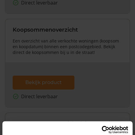
Direct leverbaar
Koopsommenoverzicht
Een overzicht van alle verkochte woningen (koopsom
en koopdatum) binnen een postcodegebied. Bekijk
direct de koopsommen bij u in de straat!
Bekijk product
Direct leverbaar
Koopsommenoverzicht (1 jaar gratis
updates)