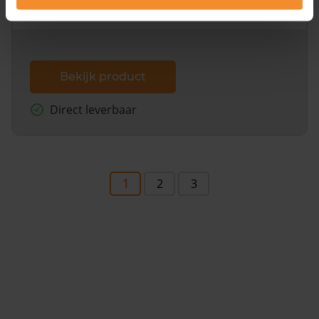
dit inclusief de luchtfoto!
Bekijk product
Direct leverbaar
1
2
3