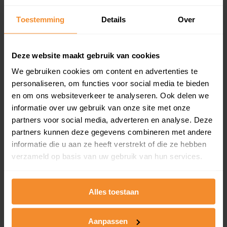
Inclusief 1 jaar gratis updates
Toestemming
Details
Over
Een overzicht van alle verkochte woningen (koopsom
en koopdatum) binnen een postcodegebied. Dit
inclusief een jaar lang gratis updates van nieuwe
Deze website maakt gebruik van cookies
koopsommen.
We gebruiken cookies om content en advertenties te
personaliseren, om functies voor social media te bieden
en om ons websiteverkeer te analyseren. Ook delen we
Bekijk product
informatie over uw gebruik van onze site met onze
partners voor social media, adverteren en analyse. Deze
Direct leverbaar
partners kunnen deze gegevens combineren met andere
informatie die u aan ze heeft verstrekt of die ze hebben
verzameld op basis van uw gebruik van hun services.
Kadastrale kaart pakket
Alles toestaan
Alleen globale ligging perceel
Een uitgebreid overzicht van het perceel en
omliggende percelen met de kadastrale erfgrenzen,
Aanpassen