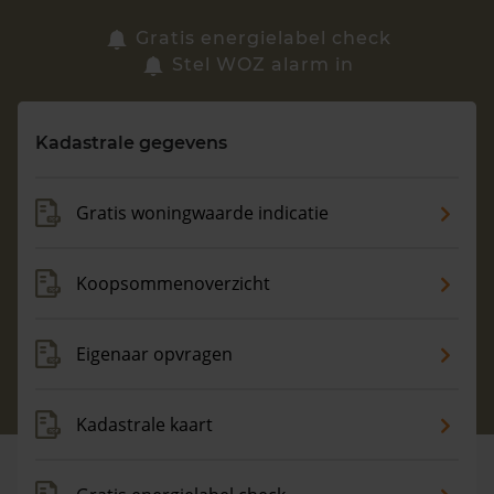
Zoek een woning
Gratis energielabel check
Stel WOZ alarm in
Vragen? Neem contact met ons op
Kadastrale gegevens
088 220 4200
Maandag t/m vrijdag - 08:00 -18:00
Gratis woningwaarde indicatie
Koopsommenoverzicht
Eigenaar opvragen
Kadastrale kaart