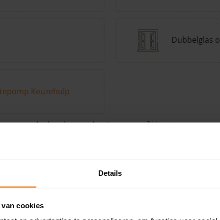
Dubbelglas o
tepomp Keuzehulp
Andere kenmerken toevoegen?
Voeg toe
Details
in de buurt
 van cookies
Woonoppervlak
Perceel
Ver