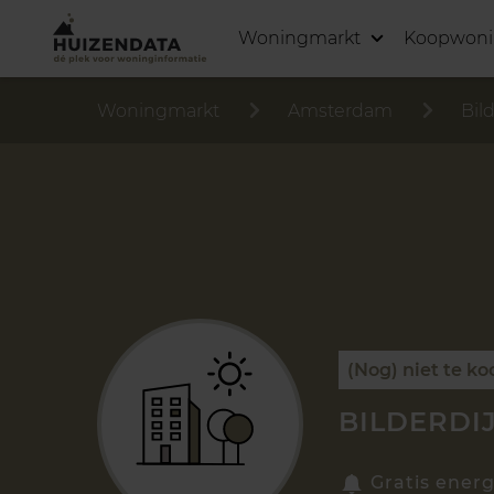
Woningmarkt
Koopwon
Woningmarkt
Amsterdam
Bild
(Nog) niet te ko
BILDERDI
Gratis energ