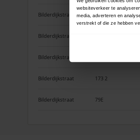
We gebruiken cookies om cont
websiteverkeer te analyseren
Bilderdijkstraat
173 1
media, adverteren en analys
verstrekt of die ze hebben v
Bilderdijkstraat
55 1
Bilderdijkstraat
43 2
Bilderdijkstraat
173 2
Bilderdijkstraat
79E