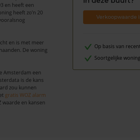
in deze buurt?
93 en heeft een
ning heeft zo’n 20
Verkoopwaarde i
 vooralsnog
ocht en is met meer
Op basis van recen
 maanden. De woning
Soortgelijke wonin
nte Amsterdam een
terdata is de kans
aard zou kunnen
et
gratis WOZ alarm
OZ waarde en kansen