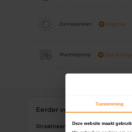
+
Zonnepanelen
Voeg toe
+
Warmtepomp
Doe Warmp
Toestemming
Eerder verkochte woningen 
Deze website maakt gebruik
Straatnaam
Huisnr.