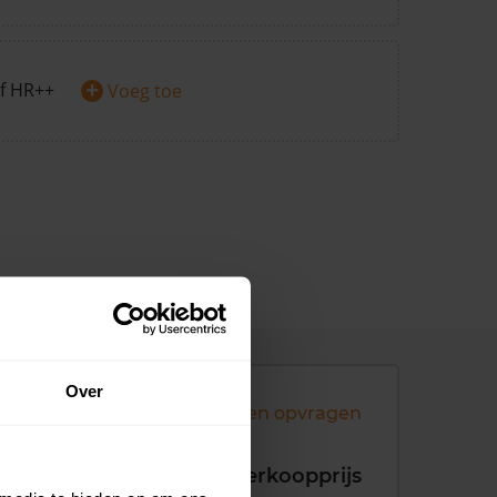
+
f HR++
Voeg toe
Over
Andere koopsommen opvragen
koopdatum
Verkoopprijs