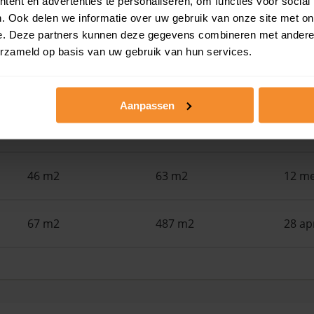
ent en advertenties te personaliseren, om functies voor social
. Ook delen we informatie over uw gebruik van onze site met on
46 m2
63 m2
01 ju
e. Deze partners kunnen deze gegevens combineren met andere i
erzameld op basis van uw gebruik van hun services.
61 m2
172 m2
29 me
Aanpassen
61 m2
2.196 m2
18 me
46 m2
63 m2
12 me
67 m2
487 m2
28 ap