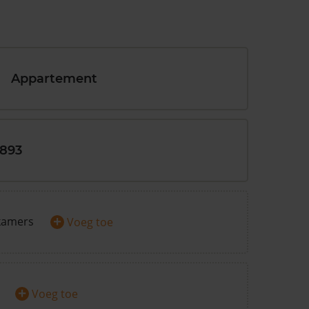
Appartement
1893
+
kamers
Voeg toe
+
Voeg toe