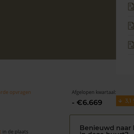
arde opvragen
Afgelopen kwartaal:
3,1
- €6.669
Benieuwd naar 
t
in de plaats