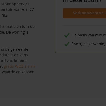
in deze buurt?
en woonoppervlak
en tuin van zo’n 77
Verkoopwaarde i
1 m2.
ormatie en is in de
de. De woning is
Op basis van recen
Soortgelijke wonin
ens de gemeente
rdata is de kans
aard zou kunnen
et
gratis WOZ alarm
OZ waarde en kansen