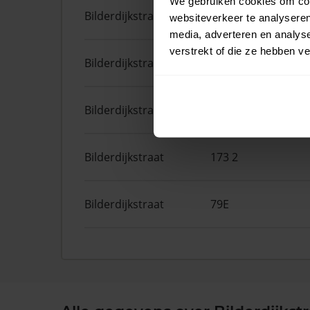
We gebruiken cookies om cont
Bilderdijkstraat
173 1
websiteverkeer te analyseren
media, adverteren en analys
verstrekt of die ze hebben v
Bilderdijkstraat
55 1
Bilderdijkstraat
43 2
Bilderdijkstraat
173 2
Bilderdijkstraat
79E