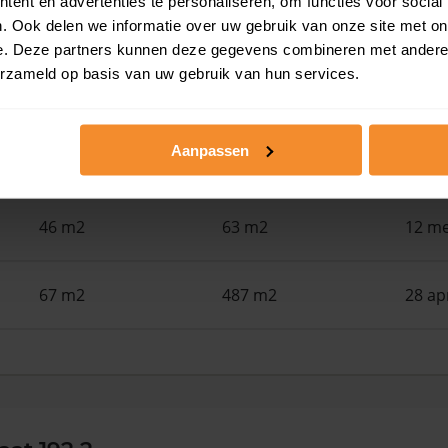
ent en advertenties te personaliseren, om functies voor social
46 m2
63 m2
01 ju
. Ook delen we informatie over uw gebruik van onze site met on
e. Deze partners kunnen deze gegevens combineren met andere i
erzameld op basis van uw gebruik van hun services.
61 m2
172 m2
29 me
Aanpassen
61 m2
2.196 m2
18 me
46 m2
63 m2
12 me
67 m2
487 m2
28 ap