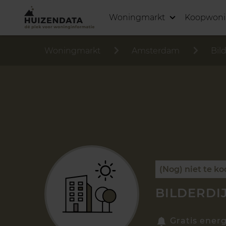
Woningmarkt
Koopwon
Woningmarkt
Amsterdam
Bild
(Nog) niet te k
BILDERDI
Gratis energ