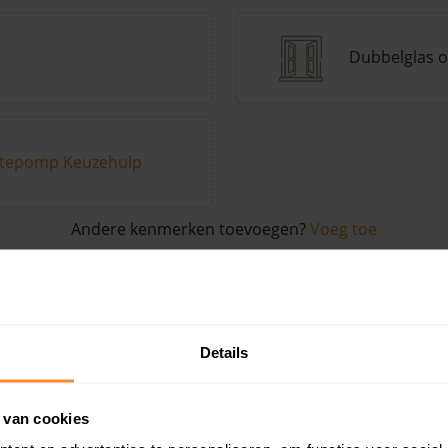
Dubbelglas o
tepomp Keuzehulp
Andere kenmerken toevoegen?
Voeg toe
in de buurt
Details
Woonoppervlak
Perceel
Ver
 van cookies