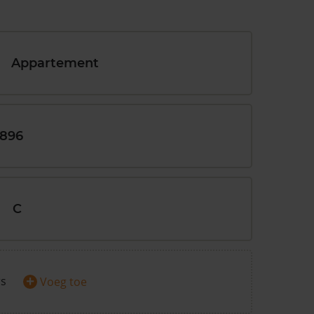
Appartement
1896
C
+
rs
Voeg toe