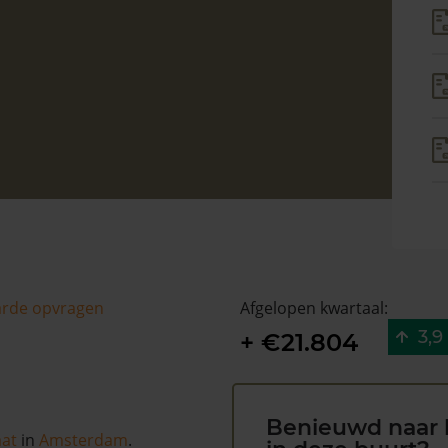
arde opvragen
Afgelopen kwartaal:
3,9
+ €21.804
Benieuwd naar 
aat
in
Amsterdam
.