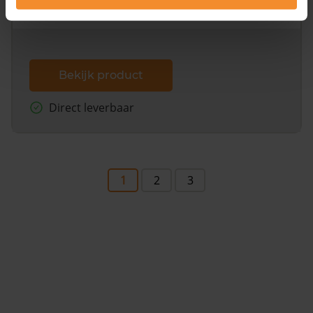
dit inclusief de luchtfoto!
Bekijk product
Direct leverbaar
1
2
3