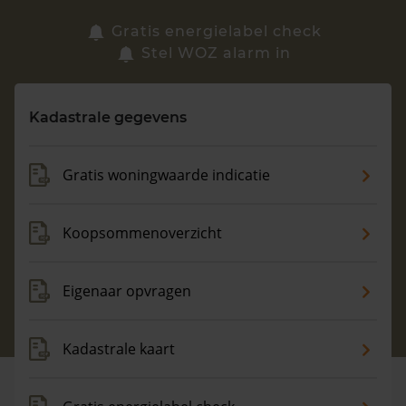
Zoek een woning
Gratis energielabel check
Stel WOZ alarm in
Vragen? Neem contact met ons op
Kadastrale gegevens
088 220 4200
Maandag t/m vrijdag - 08:00 -18:00
Gratis woningwaarde indicatie
Koopsommenoverzicht
Eigenaar opvragen
Kadastrale kaart