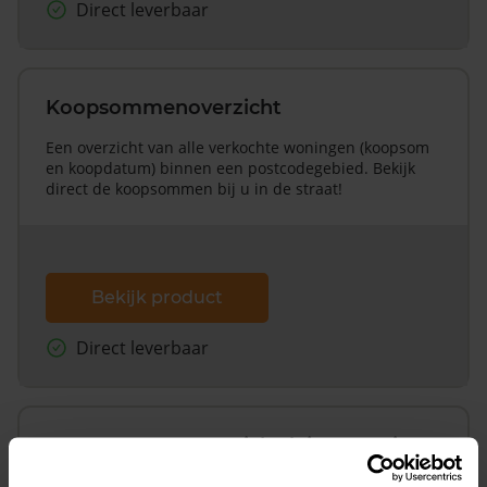
Direct leverbaar
Koopsommenoverzicht
Een overzicht van alle verkochte woningen (koopsom
en koopdatum) binnen een postcodegebied. Bekijk
direct de koopsommen bij u in de straat!
Bekijk product
Direct leverbaar
Koopsommenoverzicht (1 jaar gratis
updates)