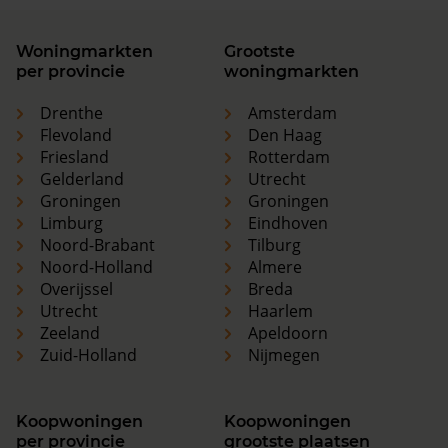
Woningmarkten
Grootste
per provincie
woningmarkten
Drenthe
Amsterdam
Flevoland
Den Haag
Friesland
Rotterdam
Gelderland
Utrecht
Groningen
Groningen
Limburg
Eindhoven
Noord-Brabant
Tilburg
Noord-Holland
Almere
Overijssel
Breda
Utrecht
Haarlem
Zeeland
Apeldoorn
Zuid-Holland
Nijmegen
Koopwoningen
Koopwoningen
per provincie
grootste plaatsen