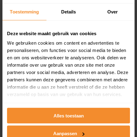
Inclusief 1 jaar gratis updates
Toestemming
Details
Over
Een overzicht van alle verkochte woningen (koopsom
en koopdatum) binnen een postcodegebied. Dit
inclusief een jaar lang gratis updates van nieuwe
Deze website maakt gebruik van cookies
koopsommen.
We gebruiken cookies om content en advertenties te
personaliseren, om functies voor social media te bieden
en om ons websiteverkeer te analyseren. Ook delen we
Bekijk product
informatie over uw gebruik van onze site met onze
partners voor social media, adverteren en analyse. Deze
Direct leverbaar
partners kunnen deze gegevens combineren met andere
informatie die u aan ze heeft verstrekt of die ze hebben
verzameld op basis van uw gebruik van hun services.
Kadastrale kaart pakket
Alles toestaan
Alleen globale ligging perceel
Een uitgebreid overzicht van het perceel en
omliggende percelen met de kadastrale erfgrenzen,
Aanpassen