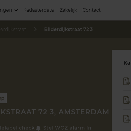
ingen
Kadasterdata
Zakelijk
Contact
erdijkstraat
Bilderdijkstraat 72 3
Ka
op
JKSTRAAT 72 3, AMSTERDAM
ielabel check
Stel WOZ alarm in