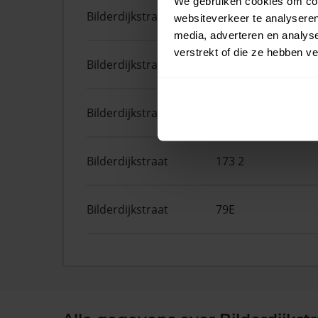
We gebruiken cookies om cont
Bilderdijkstraat
173 1
websiteverkeer te analyseren
media, adverteren en analys
verstrekt of die ze hebben v
Bilderdijkstraat
55 1
Bilderdijkstraat
43 2
Bilderdijkstraat
173 2
Bilderdijkstraat
79E