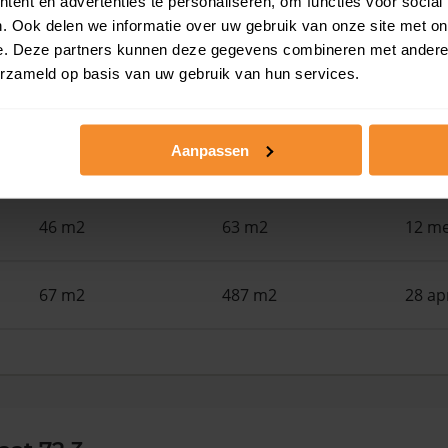
ent en advertenties te personaliseren, om functies voor social
46 m2
63 m2
01 ju
. Ook delen we informatie over uw gebruik van onze site met on
e. Deze partners kunnen deze gegevens combineren met andere i
erzameld op basis van uw gebruik van hun services.
61 m2
172 m2
29 me
Aanpassen
61 m2
2.196 m2
18 me
46 m2
63 m2
12 me
67 m2
487 m2
28 ap