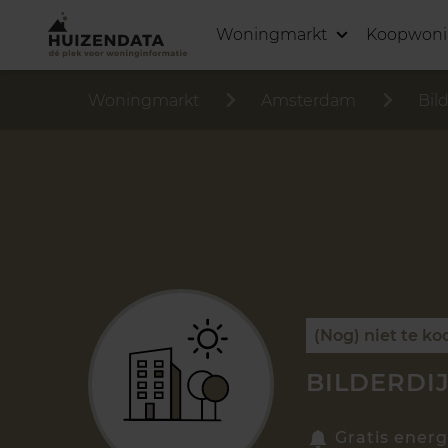
Woningmarkt
Koopwon
Woningmarkt
Amsterdam
Bild
(Nog) niet te ko
BILDERDI
Gratis energ