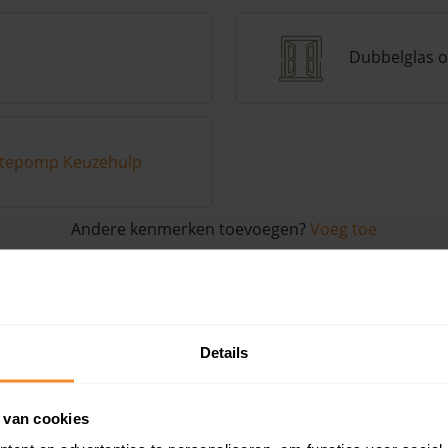
Dubbelglas o
tepomp Keuzehulp
Andere kenmerken toevoegen?
Voeg toe
in de buurt
Details
Woonoppervlak
Perceel
Ver
 van cookies