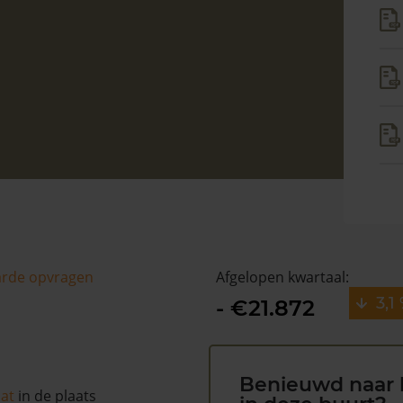
arde opvragen
Afgelopen kwartaal:
3,1
- €21.872
Benieuwd naar 
aat
in de plaats