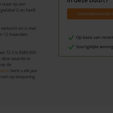
in deze buurt?
n staat op een
gielabel G en heeft
Verkoopwaarde i
 verkocht en is met
en 12 maanden.
Op basis van recen
Soortgelijke wonin
at 72 3 is €589.000
t deze waarde te
 op de
alarm
bent u elk jaar
nsen op besparing.