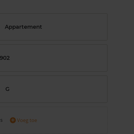
Appartement
1902
G
+
rs
Voeg toe