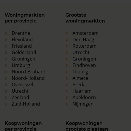
Woningmarkten
Grootste
per provincie
woningmarkten
Drenthe
Amsterdam
Flevoland
Den Haag
Friesland
Rotterdam
Gelderland
Utrecht
Groningen
Groningen
Limburg
Eindhoven
Noord-Brabant
Tilburg
Noord-Holland
Almere
Overijssel
Breda
Utrecht
Haarlem
Zeeland
Apeldoorn
Zuid-Holland
Nijmegen
Koopwoningen
Koopwoningen
per provincie
grootste plaatsen