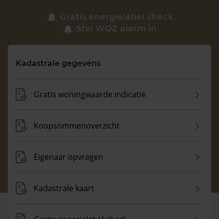
Zoek een woning
Gratis energielabel check
Stel WOZ alarm in
Vragen? Neem contact met ons op
Kadastrale gegevens
088 220 4200
Maandag t/m vrijdag - 08:00 -18:00
Gratis woningwaarde indicatie
Koopsommenoverzicht
Eigenaar opvragen
Kadastrale kaart