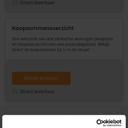
Direct leverbaar
Koopsommenoverzicht
Een overzicht van alle verkochte woningen (koopsom
en koopdatum) binnen een postcodegebied. Bekijk
direct de koopsommen bij u in de straat!
Bekijk product
Direct leverbaar
Koopsommenoverzicht (1 jaar gratis
updates)