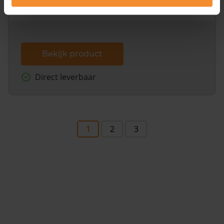
dit inclusief de luchtfoto!
Bekijk product
Direct leverbaar
1
2
3