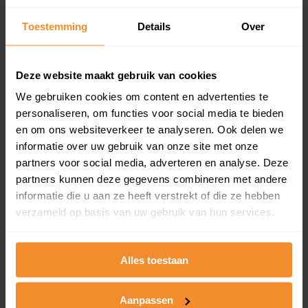
Inclusief 1 jaar gratis updates
Toestemming
Details
Over
Een overzicht van alle verkochte woningen (koopsom
en koopdatum) binnen een postcodegebied. Dit
inclusief een jaar lang gratis updates van nieuwe
Deze website maakt gebruik van cookies
koopsommen.
We gebruiken cookies om content en advertenties te
personaliseren, om functies voor social media te bieden
en om ons websiteverkeer te analyseren. Ook delen we
Bekijk product
informatie over uw gebruik van onze site met onze
partners voor social media, adverteren en analyse. Deze
Direct leverbaar
partners kunnen deze gegevens combineren met andere
informatie die u aan ze heeft verstrekt of die ze hebben
verzameld op basis van uw gebruik van hun services.
Kadastrale kaart pakket
Alles toestaan
Alleen globale ligging perceel
Een uitgebreid overzicht van het perceel en
omliggende percelen met de kadastrale erfgrenzen,
Aanpassen