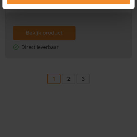
dit inclusief de luchtfoto!
Bekijk product
Direct leverbaar
1
2
3