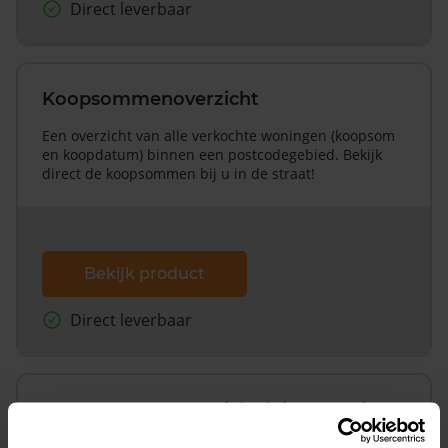
Direct leverbaar
Koopsommenoverzicht
Een overzicht van alle verkochte woningen (koopsom
en koopdatum) binnen een postcodegebied. Bekijk
direct de koopsommen bij u in de straat!
Bekijk product
Direct leverbaar
Koopsommenoverzicht (1 jaar gratis
updates)