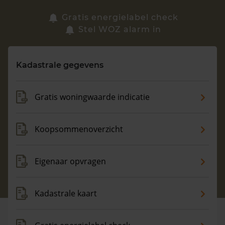
Zoek een woning
Gratis energielabel check
Stel WOZ alarm in
Vragen? Neem contact met ons op
Kadastrale gegevens
088 220 4200
Maandag t/m vrijdag - 08:00 -18:00
Gratis woningwaarde indicatie
Koopsommenoverzicht
Eigenaar opvragen
Kadastrale kaart