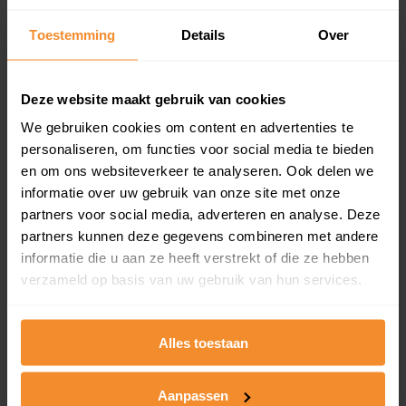
Inclusief 1 jaar gratis updates
Toestemming
Details
Over
Een overzicht van alle verkochte woningen (koopsom
en koopdatum) binnen een postcodegebied. Dit
inclusief een jaar lang gratis updates van nieuwe
Deze website maakt gebruik van cookies
koopsommen.
We gebruiken cookies om content en advertenties te
personaliseren, om functies voor social media te bieden
en om ons websiteverkeer te analyseren. Ook delen we
Bekijk product
informatie over uw gebruik van onze site met onze
partners voor social media, adverteren en analyse. Deze
Direct leverbaar
partners kunnen deze gegevens combineren met andere
informatie die u aan ze heeft verstrekt of die ze hebben
verzameld op basis van uw gebruik van hun services.
Kadastrale kaart pakket
Alles toestaan
Alleen globale ligging perceel
Een uitgebreid overzicht van het perceel en
omliggende percelen met de kadastrale erfgrenzen,
Aanpassen