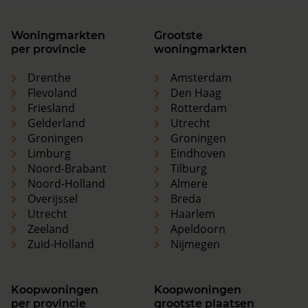
Woningmarkten
Grootste
per provincie
woningmarkten
Drenthe
Amsterdam
Flevoland
Den Haag
Friesland
Rotterdam
Gelderland
Utrecht
Groningen
Groningen
Limburg
Eindhoven
Noord-Brabant
Tilburg
Noord-Holland
Almere
Overijssel
Breda
Utrecht
Haarlem
Zeeland
Apeldoorn
Zuid-Holland
Nijmegen
Koopwoningen
Koopwoningen
per provincie
grootste plaatsen