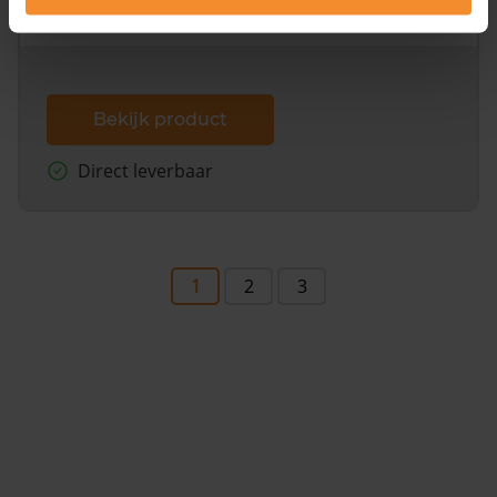
dit inclusief de luchtfoto!
Bekijk product
Direct leverbaar
1
2
3