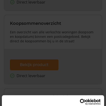
Direct leverbaar
Koopsommenoverzicht
Een overzicht van alle verkochte woningen (koopsom
en koopdatum) binnen een postcodegebied. Bekijk
direct de koopsommen bij u in de straat!
Bekijk product
Direct leverbaar
Koopsommenoverzicht (1 jaar gratis
updates)