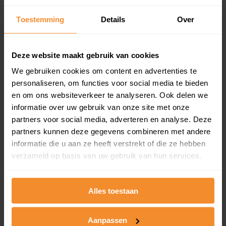
Inclusief 1 jaar gratis updates
Toestemming
Details
Over
Een overzicht van alle verkochte woningen (koopsom
en koopdatum) binnen een postcodegebied. Dit
inclusief een jaar lang gratis updates van nieuwe
Deze website maakt gebruik van cookies
koopsommen.
We gebruiken cookies om content en advertenties te
personaliseren, om functies voor social media te bieden
en om ons websiteverkeer te analyseren. Ook delen we
Bekijk product
informatie over uw gebruik van onze site met onze
partners voor social media, adverteren en analyse. Deze
Direct leverbaar
partners kunnen deze gegevens combineren met andere
informatie die u aan ze heeft verstrekt of die ze hebben
verzameld op basis van uw gebruik van hun services.
Kadastrale kaart pakket
Alles toestaan
Alleen globale ligging perceel
Een uitgebreid overzicht van het perceel en
omliggende percelen met de kadastrale erfgrenzen,
Aanpassen