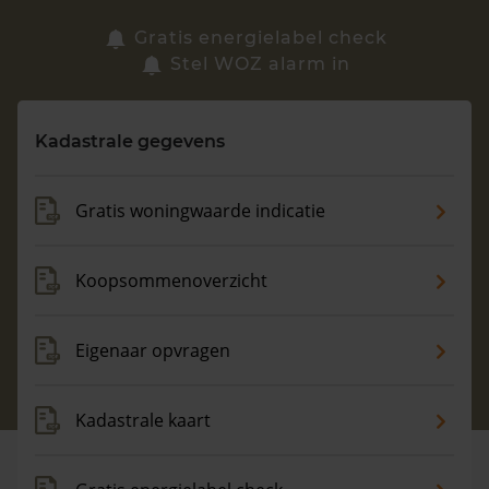
Zoek een woning
Gratis energielabel check
Stel WOZ alarm in
Vragen? Neem contact met ons op
Kadastrale gegevens
088 220 4200
Maandag t/m vrijdag - 08:00 -18:00
Gratis woningwaarde indicatie
Koopsommenoverzicht
Eigenaar opvragen
Kadastrale kaart