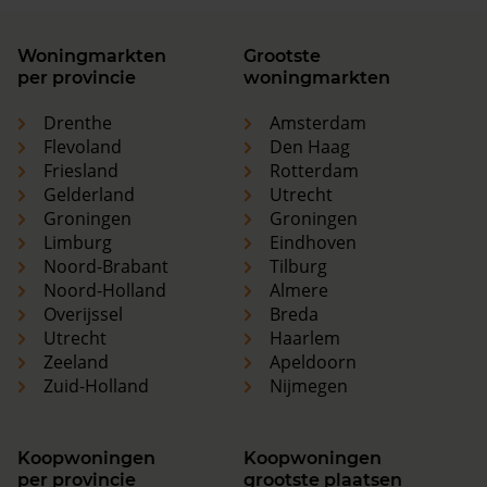
Woningmarkten
Grootste
per provincie
woningmarkten
Drenthe
Amsterdam
Flevoland
Den Haag
Friesland
Rotterdam
Gelderland
Utrecht
Groningen
Groningen
Limburg
Eindhoven
Noord-Brabant
Tilburg
Noord-Holland
Almere
Overijssel
Breda
Utrecht
Haarlem
Zeeland
Apeldoorn
Zuid-Holland
Nijmegen
Koopwoningen
Koopwoningen
per provincie
grootste plaatsen