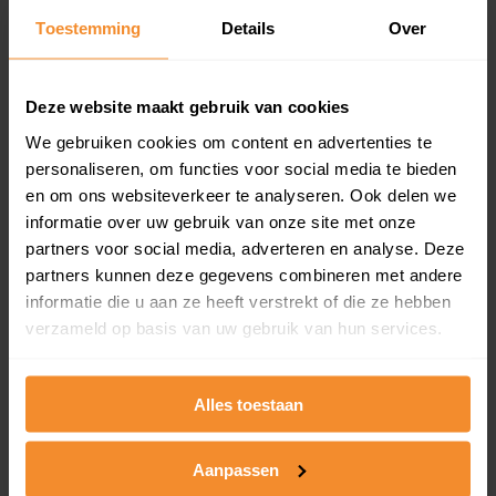
Toestemming
Details
Over
Een overzicht van alle verkochte woningen (koopsom
en koopdatum) binnen een postcodegebied. Dit
inclusief een jaar lang gratis updates van nieuwe
koopsommen.
Deze website maakt gebruik van cookies
We gebruiken cookies om content en advertenties te
personaliseren, om functies voor social media te bieden
en om ons websiteverkeer te analyseren. Ook delen we
Bekijk product
informatie over uw gebruik van onze site met onze
partners voor social media, adverteren en analyse. Deze
Direct leverbaar
partners kunnen deze gegevens combineren met andere
informatie die u aan ze heeft verstrekt of die ze hebben
verzameld op basis van uw gebruik van hun services.
Kadastrale kaart pakket
Alleen globale ligging perceel
Alles toestaan
Een uitgebreid overzicht van het perceel en
omliggende percelen met de kadastrale erfgrenzen,
Aanpassen
dit inclusief de luchtfoto!