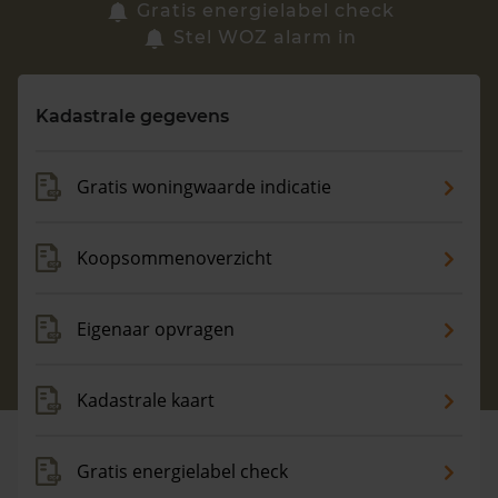
Zoek een woning
Gratis energielabel check
Stel WOZ alarm in
Vragen? Neem contact met ons op
Kadastrale gegevens
088 220 4200
Maandag t/m vrijdag - 08:00 -18:00
Gratis woningwaarde indicatie
Koopsommenoverzicht
Eigenaar opvragen
Kadastrale kaart
Gratis energielabel check