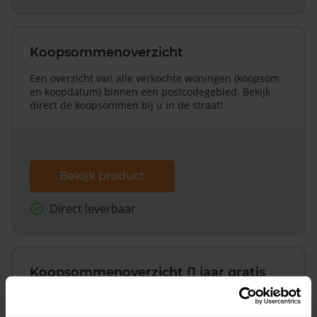
Koopsommenoverzicht
Een overzicht van alle verkochte woningen (koopsom
en koopdatum) binnen een postcodegebied. Bekijk
direct de koopsommen bij u in de straat!
Bekijk product
Direct leverbaar
Koopsommenoverzicht (1 jaar gratis
updates)
Inclusief 1 jaar gratis updates