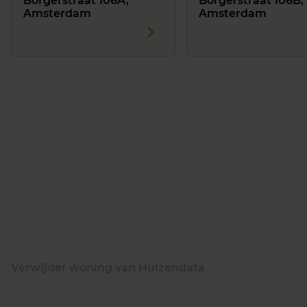
Borgerstraat 106A,
Borgerstraat 106B,
Amsterdam
Amsterdam
Verwijder woning van Huizendata