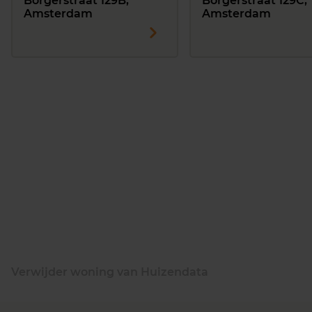
Borgerstraat 129B,
Borgerstraat 129C,
Amsterdam
Amsterdam
Verwijder woning van Huizendata