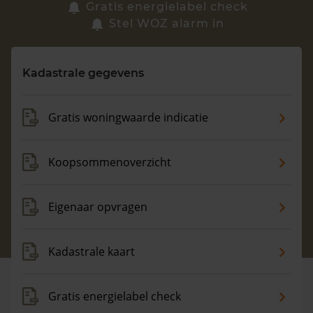
Zoek een woning
Gratis energielabel check
Stel WOZ alarm in
Vragen? Neem contact met ons op
Kadastrale gegevens
088 220 4200
Maandag t/m vrijdag - 08:00 -18:00
Gratis woningwaarde indicatie
Koopsommenoverzicht
Eigenaar opvragen
Kadastrale kaart
Gratis energielabel check