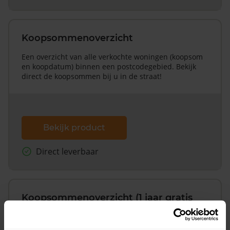
Koopsommenoverzicht
Een overzicht van alle verkochte woningen (koopsom
en koopdatum) binnen een postcodegebied. Bekijk
direct de koopsommen bij u in de straat!
Bekijk product
Direct leverbaar
Koopsommenoverzicht (1 jaar gratis
updates)
Inclusief 1 jaar gratis updates