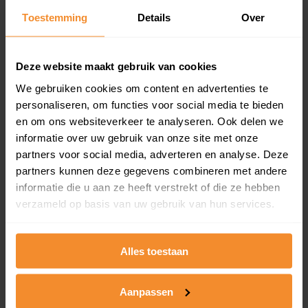
Toestemming
Details
Over
Een overzicht van alle verkochte woningen (koopsom
en koopdatum) binnen een postcodegebied. Dit
inclusief een jaar lang gratis updates van nieuwe
koopsommen.
Deze website maakt gebruik van cookies
We gebruiken cookies om content en advertenties te
personaliseren, om functies voor social media te bieden
en om ons websiteverkeer te analyseren. Ook delen we
Bekijk product
informatie over uw gebruik van onze site met onze
partners voor social media, adverteren en analyse. Deze
Direct leverbaar
partners kunnen deze gegevens combineren met andere
informatie die u aan ze heeft verstrekt of die ze hebben
verzameld op basis van uw gebruik van hun services.
Kadastrale kaart pakket
Alleen globale ligging perceel
Alles toestaan
Een uitgebreid overzicht van het perceel en
omliggende percelen met de kadastrale erfgrenzen,
Aanpassen
dit inclusief de luchtfoto!