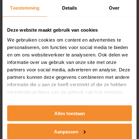
Toestemming
Details
Over
Een overzicht van alle verkochte woningen (koopsom
en koopdatum) binnen een postcodegebied. Dit
inclusief een jaar lang gratis updates van nieuwe
koopsommen.
Deze website maakt gebruik van cookies
We gebruiken cookies om content en advertenties te
personaliseren, om functies voor social media te bieden
en om ons websiteverkeer te analyseren. Ook delen we
Bekijk product
informatie over uw gebruik van onze site met onze
partners voor social media, adverteren en analyse. Deze
Direct leverbaar
partners kunnen deze gegevens combineren met andere
informatie die u aan ze heeft verstrekt of die ze hebben
verzameld op basis van uw gebruik van hun services.
Kadastrale kaart pakket
Alleen globale ligging perceel
Alles toestaan
Een uitgebreid overzicht van het perceel en
omliggende percelen met de kadastrale erfgrenzen,
Aanpassen
dit inclusief de luchtfoto!