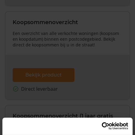
Koopsommenoverzicht
Een overzicht van alle verkochte woningen (koopsom
en koopdatum) binnen een postcodegebied. Bekijk
direct de koopsommen bij u in de straat!
Bekijk product
Direct leverbaar
Koopsommenoverzicht (1 jaar gratis
updates)
Inclusief 1 jaar gratis updates