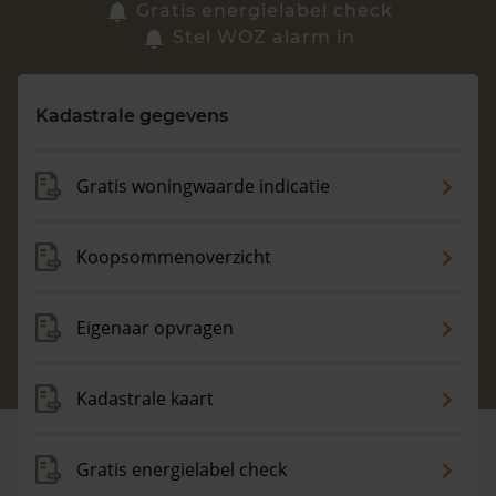
Zoek een woning
Gratis energielabel check
Stel WOZ alarm in
Vragen? Neem contact met ons op
Kadastrale gegevens
088 220 4200
Maandag t/m vrijdag - 08:00 -18:00
Gratis woningwaarde indicatie
Koopsommenoverzicht
Eigenaar opvragen
Kadastrale kaart
Gratis energielabel check