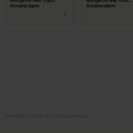
Borgerstraat 135D,
Borgerstraat 135E,
Amsterdam
Amsterdam
Verwijder woning van Huizendata