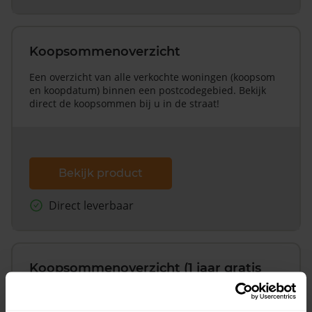
Koopsommenoverzicht
Een overzicht van alle verkochte woningen (koopsom
en koopdatum) binnen een postcodegebied. Bekijk
direct de koopsommen bij u in de straat!
Bekijk product
Direct leverbaar
Koopsommenoverzicht (1 jaar gratis
updates)
Inclusief 1 jaar gratis updates