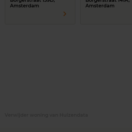
Borgerstraat 139D,
Borgerstraat 141A,
Amsterdam
Amsterdam
Verwijder woning van Huizendata