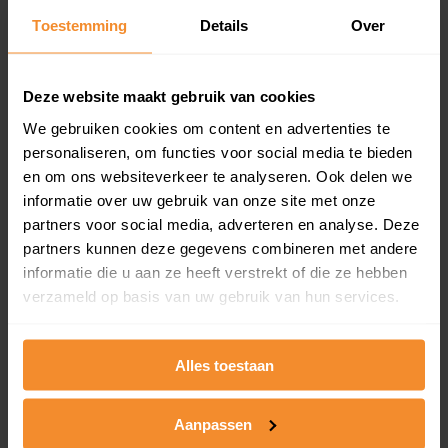
Toestemming
Details
Over
Een overzicht van alle verkochte woningen (koopsom
en koopdatum) binnen een postcodegebied. Dit
inclusief een jaar lang gratis updates van nieuwe
koopsommen.
Deze website maakt gebruik van cookies
We gebruiken cookies om content en advertenties te
personaliseren, om functies voor social media te bieden
en om ons websiteverkeer te analyseren. Ook delen we
Bekijk product
informatie over uw gebruik van onze site met onze
partners voor social media, adverteren en analyse. Deze
Direct leverbaar
partners kunnen deze gegevens combineren met andere
informatie die u aan ze heeft verstrekt of die ze hebben
verzameld op basis van uw gebruik van hun services.
Kadastrale kaart pakket
Alleen globale ligging perceel
Alles toestaan
Een uitgebreid overzicht van het perceel en
omliggende percelen met de kadastrale erfgrenzen,
Aanpassen
dit inclusief de luchtfoto!