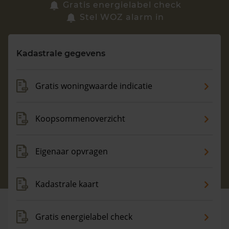
Zoek een woning
Gratis energielabel check
Stel WOZ alarm in
Vragen? Neem contact met ons op
Kadastrale gegevens
088 220 4200
Maandag t/m vrijdag - 08:00 -18:00
Gratis woningwaarde indicatie
Koopsommenoverzicht
Eigenaar opvragen
Kadastrale kaart
Gratis energielabel check