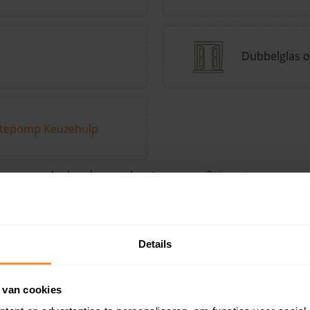
Dubbelglas o
tepomp Keuzehulp
Andere kenmerken toevoegen?
Voeg toe
Details
in de buurt
 van cookies
Woonoppervlak
Perceel
Ver