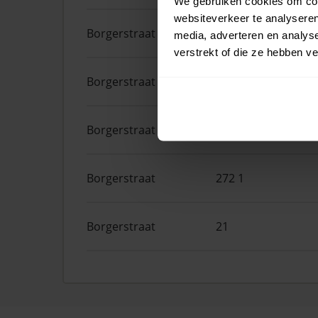
We gebruiken cookies om cont
websiteverkeer te analyseren
Borgerstraat
262
media, adverteren en analys
verstrekt of die ze hebben v
Borgerstraat
208 1
Borgerstraat
123
Borgerstraat
272 1
Borgerstraat
21