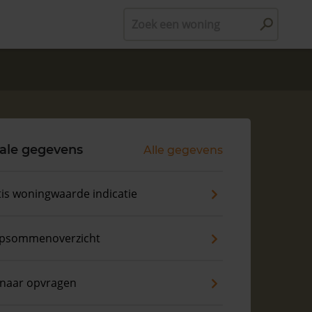
Zoek een woning
ale gegevens
Alle gegevens
is woningwaarde indicatie
psommenoverzicht
enaar opvragen