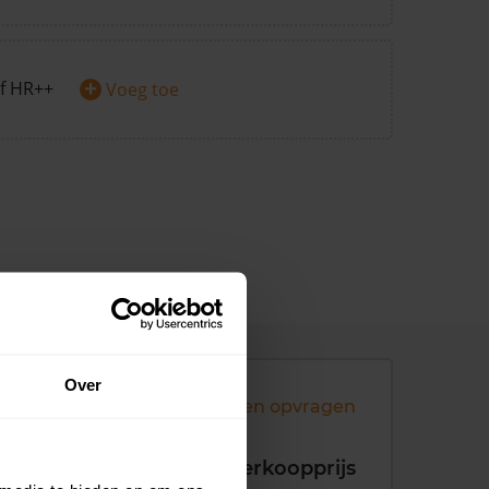
+
f HR++
Voeg toe
Over
Andere koopsommen opvragen
koopdatum
Verkoopprijs