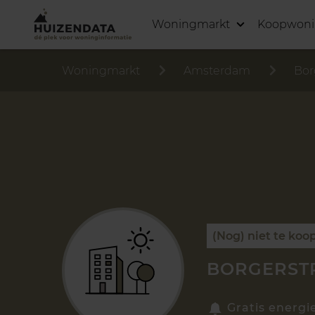
Woningmarkt
Koopwon
Woningmarkt
Amsterdam
Bor
(Nog) niet te koo
BORGERSTR
Gratis energi