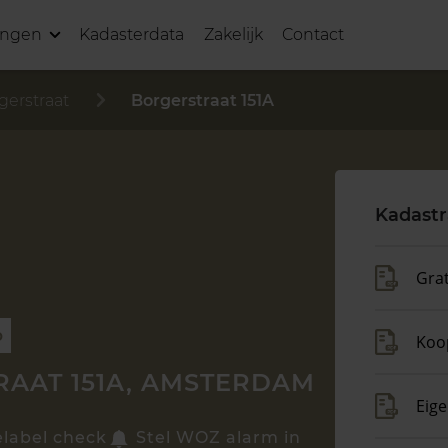
ingen
Kadasterdata
Zakelijk
Contact
gerstraat
Borgerstraat 151A
Kadastr
Grat
p
Koo
AAT 151A, AMSTERDAM
Eig
elabel check
Stel WOZ alarm in