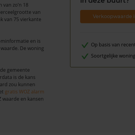
in deze buurt?
n van zo’n 18
perceelgrootte van
Verkoopwaarde i
k van 75 vierkante
minformatie en is
Op basis van recen
n waarde. De woning
Soortgelijke wonin
 de gemeente
rdata is de kans
aard zou kunnen
et
gratis WOZ alarm
OZ waarde en kansen