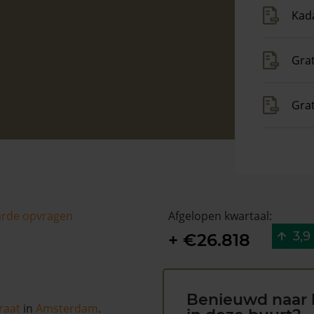
Kada
Grat
Gra
arde opvragen
Afgelopen kwartaal:
3,9
+ €26.818
Benieuwd naar 
raat
in
Amsterdam
.