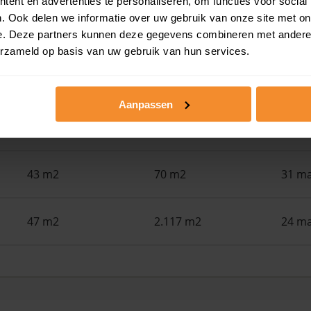
ent en advertenties te personaliseren, om functies voor social
. Ook delen we informatie over uw gebruik van onze site met on
54 m2
107 m2
19 ju
e. Deze partners kunnen deze gegevens combineren met andere i
erzameld op basis van uw gebruik van hun services.
42 m2
114 m2
09 ju
Aanpassen
51 m2
1.500 m2
26 me
43 m2
70 m2
31 ma
47 m2
2.117 m2
24 ma