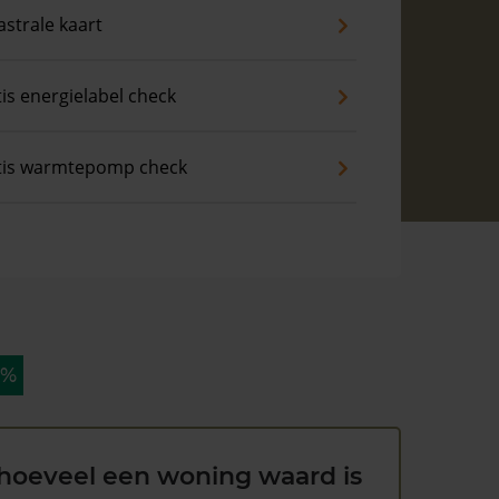
strale kaart
is energielabel check
tis warmtepomp check
 %
hoeveel een woning waard is