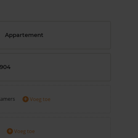
Appartement
1904
+
kamers
Voeg toe
+
Voeg toe