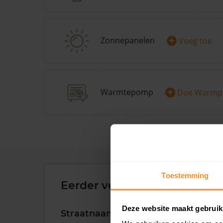
+
Zonnepanelen
Voeg toe
+
Warmtepomp
Doe Warmp
Toestemming
Eerder verkochte woningen 
Deze website maakt gebruik
Straatnaam
Huisnr.