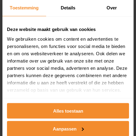
Toestemming
Details
Over
Een overzicht van alle verkochte woningen (koopsom
en koopdatum) binnen een postcodegebied. Dit
inclusief een jaar lang gratis updates van nieuwe
koopsommen.
Deze website maakt gebruik van cookies
We gebruiken cookies om content en advertenties te
personaliseren, om functies voor social media te bieden
en om ons websiteverkeer te analyseren. Ook delen we
Bekijk product
informatie over uw gebruik van onze site met onze
partners voor social media, adverteren en analyse. Deze
Direct leverbaar
partners kunnen deze gegevens combineren met andere
informatie die u aan ze heeft verstrekt of die ze hebben
verzameld op basis van uw gebruik van hun services.
Kadastrale kaart pakket
Alleen globale ligging perceel
Alles toestaan
Een uitgebreid overzicht van het perceel en
omliggende percelen met de kadastrale erfgrenzen,
Aanpassen
dit inclusief de luchtfoto!