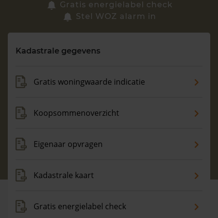
Zoek een woning
Gratis energielabel check
Stel WOZ alarm in
Vragen? Neem contact met ons op
Kadastrale gegevens
088 220 4200
Maandag t/m vrijdag - 08:00 -18:00
Gratis woningwaarde indicatie
Koopsommenoverzicht
Eigenaar opvragen
Kadastrale kaart
Gratis energielabel check