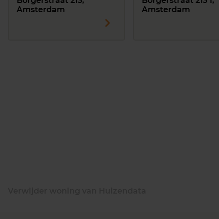
Borgerstraat 213,
Borgerstraat 213 1,
Amsterdam
Amsterdam
Verwijder woning van Huizendata