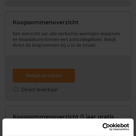
Koopsommenoverzicht
Een overzicht van alle verkochte woningen (koopsom
en koopdatum) binnen een postcodegebied. Bekijk
direct de koopsommen bij u in de straat!
Bekijk product
Direct leverbaar
Koopsommenoverzicht (1 jaar gratis
updates)
Inclusief 1 jaar gratis updates