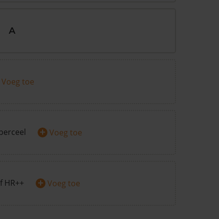
A
Voeg toe
+
perceel
Voeg toe
+
f HR++
Voeg toe