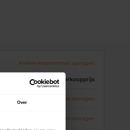
Andere koopsommen opvragen
koopdatum
Verkoopprijs
ni 2026
Koopsom opvragen
Over
ni 2026
Koopsom opvragen