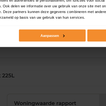
ent en advertenties te personaliseren, om functies voor social
. Ook delen we informatie over uw gebruik van onze site met on
51 m2
1.500 m2
26 me
e. Deze partners kunnen deze gegevens combineren met andere i
erzameld op basis van uw gebruik van hun services.
43 m2
70 m2
31 ma
Aanpassen
47 m2
2.117 m2
24 ma
t 225L
Woningwaarde rapport