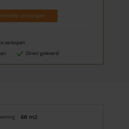
ndicatie ontvangen
te verkopen
gen
Direct geleverd
 woning
68 m2