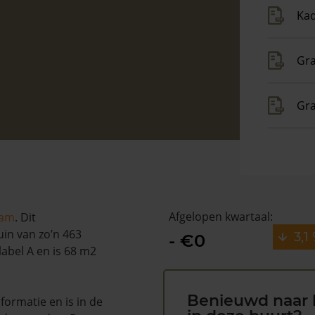
Kad
Gra
Gr
Afgelopen kwartaal:
dam
. Dit
in van zo’n 463
3,1
- €0
abel A en is 68 m2
Benieuwd naar 
ormatie en is in de