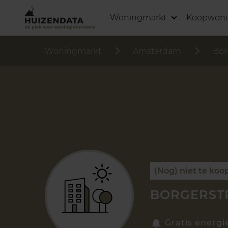
Woningmarkt
Koopwon
Woningmarkt
Amsterdam
Bor
(Nog) niet te koo
BORGERSTR
Gratis energi