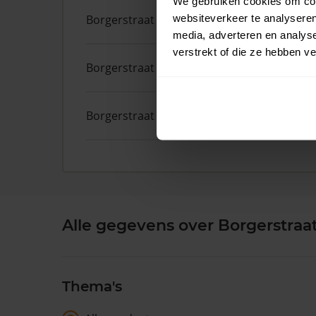
We gebruiken cookies om cont
websiteverkeer te analyseren
Borgerstraat
123
media, adverteren en analys
verstrekt of die ze hebben v
Borgerstraat
272 1
Borgerstraat
21
Alle gegevens over Borgerstraa
Thema's