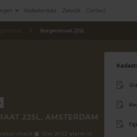
ingen
Kadasterdata
Zakelijk
Contact
gerstraat
Borgerstraat 225L
Kadast
Gra
p
Ko
AAT 225L, AMSTERDAM
Eig
elabel check
Stel WOZ alarm in