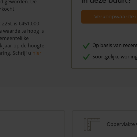
in deze buurt?
d geworden. De
rkocht.
Verkoopwaarde i
225L is €451.000
e waarde te hoog is
emeentelijke
Op basis van recen
k jaar op de hoogte
ing. Schrijf u
hier
Soortgelijke wonin
Oppervlakte