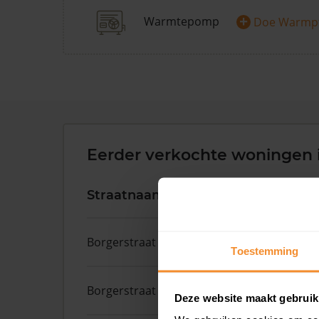
+
Warmtepomp
Doe Warmp
Eerder verkochte woningen 
Straatnaam
Huisnr.
Borgerstraat
262
Toestemming
Borgerstraat
208 1
Deze website maakt gebruik