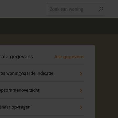
Zoek een woning
rale gegevens
Alle gegevens
tis woningwaarde indicatie
opsommenoverzicht
enaar opvragen