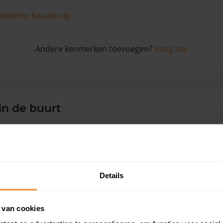
tepomp Keuzehulp
Andere kenmerken toevoegen?
Voeg toe
in de buurt
Woonoppervlak
Perceel
Ver
54 m2
107 m2
19 ju
Details
42 m2
114 m2
09 ju
 van cookies