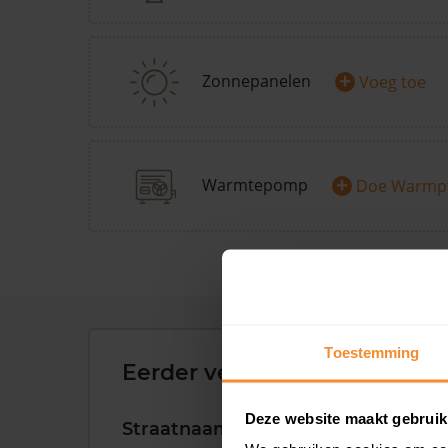
+
Zonnepanelen
Voeg toe
+
Warmtepomp
Doe Warmp
Toestemming
Eerder verkochte woningen 
Deze website maakt gebruik
Straatnaam
Huisnr.