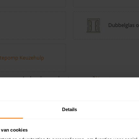
Dubbelglas o
tepomp Keuzehulp
Andere kenmerken toevoegen?
Voeg toe
Details
in de buurt
 van cookies
Woonoppervlak
Perceel
Ver