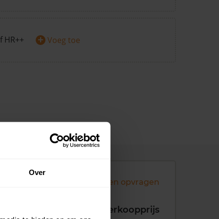
+
f HR++
Voeg toe
Over
Andere koopsommen opvragen
koopdatum
Verkoopprijs