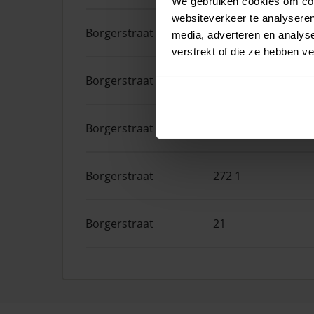
We gebruiken cookies om cont
websiteverkeer te analyseren
Borgerstraat
262
media, adverteren en analys
verstrekt of die ze hebben v
Borgerstraat
208 1
Borgerstraat
123
Borgerstraat
272 1
Borgerstraat
21