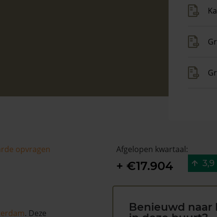
Ka
Gr
Gr
arde opvragen
Afgelopen kwartaal:
3,9
+ €17.904
Benieuwd naar 
terdam
. Deze