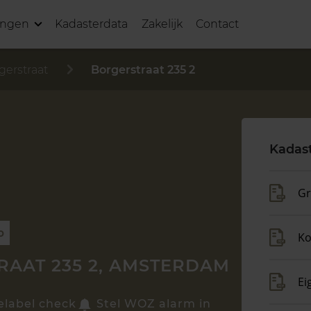
ingen
Kadasterdata
Zakelijk
Contact
gerstraat
Borgerstraat 235 2
Kadas
Gr
p
Ko
AAT 235 2, AMSTERDAM
Ei
elabel check
Stel WOZ alarm in