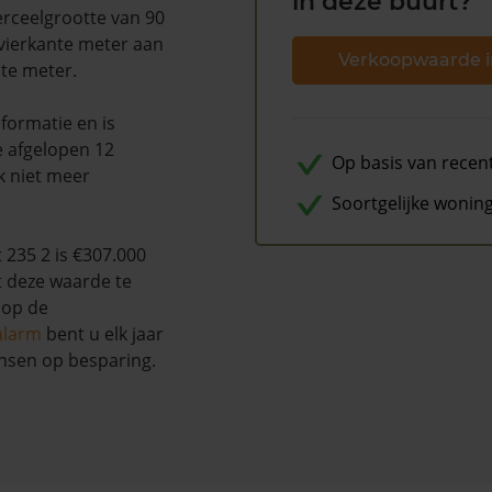
in deze buurt?
erceelgrootte van 90
 vierkante meter aan
Verkoopwaarde i
te meter.
formatie en is
e afgelopen 12
Op basis van recen
k niet meer
Soortgelijke wonin
235 2 is €307.000
t deze waarde te
 op de
alarm
bent u elk jaar
nsen op besparing.