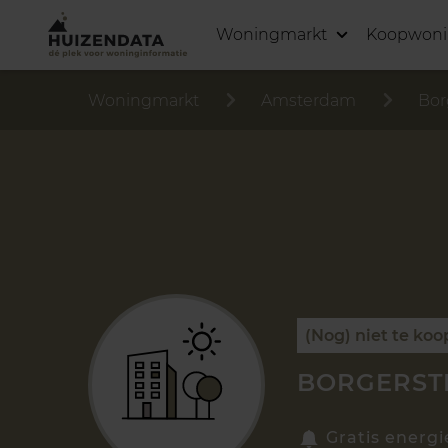
Woningmarkt
Koopwon
Woningmarkt
Amsterdam
Bor
(Nog) niet te koo
BORGERSTR
Gratis energi