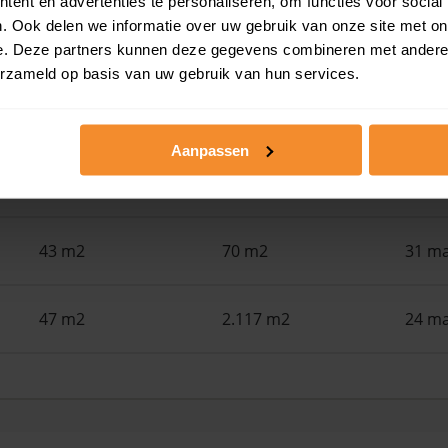
ent en advertenties te personaliseren, om functies voor social
. Ook delen we informatie over uw gebruik van onze site met on
54 m2
107 m2
19 ju
e. Deze partners kunnen deze gegevens combineren met andere i
erzameld op basis van uw gebruik van hun services.
42 m2
114 m2
09 ju
Aanpassen
51 m2
1.500 m2
26 me
43 m2
70 m2
31 ma
47 m2
2.117 m2
24 ma