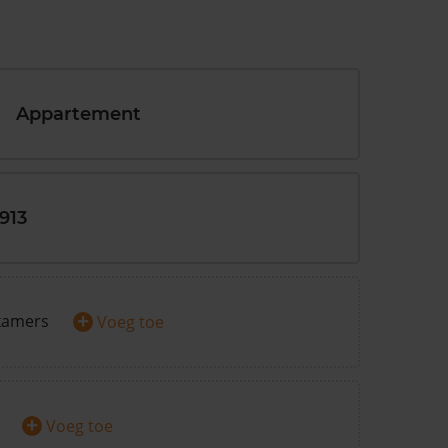
Appartement
1913
+
kamers
Voeg toe
+
Voeg toe