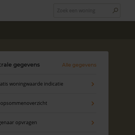
Zoek een woning
trale gegevens
Alle gegevens
atis woningwaarde indicatie
opsommenoverzicht
genaar opvragen