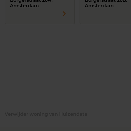
Borgerstraat 26A,
Borgerstraat 26B,
Amsterdam
Amsterdam
Verwijder woning van Huizendata