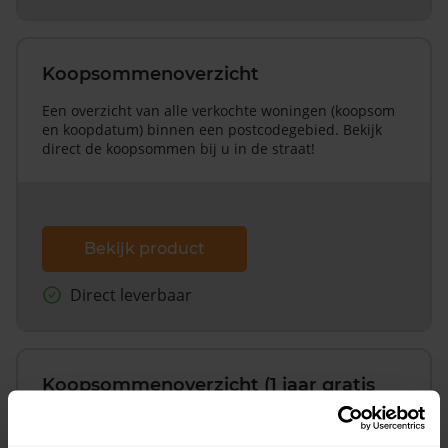
Koopsommenoverzicht
Een overzicht van alle verkochte woningen (koopsom
en koopdatum) binnen een postcodegebied. Bekijk
direct de koopsommen bij u in de straat!
Bekijk product
Direct leverbaar
Koopsommenoverzicht (1 jaar gratis
updates)
Inclusief 1 jaar gratis updates