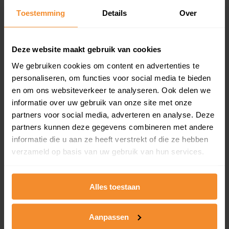
Toestemming
Details
Over
Een overzicht van alle verkochte woningen (koopsom
en koopdatum) binnen een postcodegebied. Dit
inclusief een jaar lang gratis updates van nieuwe
koopsommen.
Deze website maakt gebruik van cookies
We gebruiken cookies om content en advertenties te
personaliseren, om functies voor social media te bieden
en om ons websiteverkeer te analyseren. Ook delen we
Bekijk product
informatie over uw gebruik van onze site met onze
partners voor social media, adverteren en analyse. Deze
Direct leverbaar
partners kunnen deze gegevens combineren met andere
informatie die u aan ze heeft verstrekt of die ze hebben
verzameld op basis van uw gebruik van hun services.
Kadastrale kaart pakket
Alleen globale ligging perceel
Alles toestaan
Een uitgebreid overzicht van het perceel en
omliggende percelen met de kadastrale erfgrenzen,
Aanpassen
dit inclusief de luchtfoto!