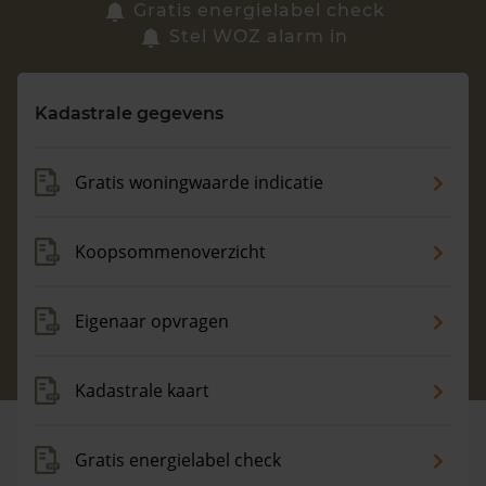
Zoek een woning
Gratis energielabel check
Stel WOZ alarm in
Vragen? Neem contact met ons op
Kadastrale gegevens
088 220 4200
Maandag t/m vrijdag - 08:00 -18:00
Gratis woningwaarde indicatie
Koopsommenoverzicht
Eigenaar opvragen
Kadastrale kaart
Gratis energielabel check