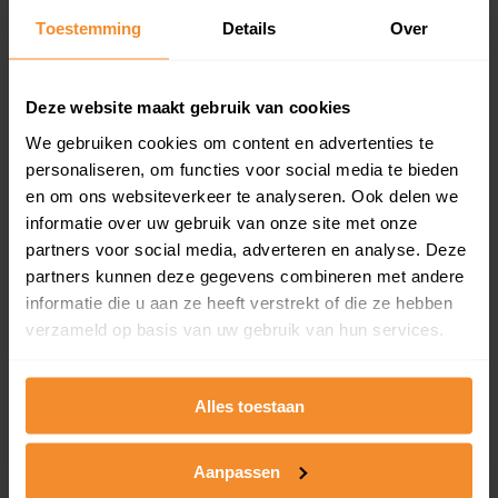
Toestemming
Details
Over
Een overzicht van alle verkochte woningen (koopsom
en koopdatum) binnen een postcodegebied. Dit
inclusief een jaar lang gratis updates van nieuwe
koopsommen.
Deze website maakt gebruik van cookies
We gebruiken cookies om content en advertenties te
personaliseren, om functies voor social media te bieden
en om ons websiteverkeer te analyseren. Ook delen we
Bekijk product
informatie over uw gebruik van onze site met onze
partners voor social media, adverteren en analyse. Deze
Direct leverbaar
partners kunnen deze gegevens combineren met andere
informatie die u aan ze heeft verstrekt of die ze hebben
verzameld op basis van uw gebruik van hun services.
Kadastrale kaart pakket
Alleen globale ligging perceel
Alles toestaan
Een uitgebreid overzicht van het perceel en
omliggende percelen met de kadastrale erfgrenzen,
Aanpassen
dit inclusief de luchtfoto!