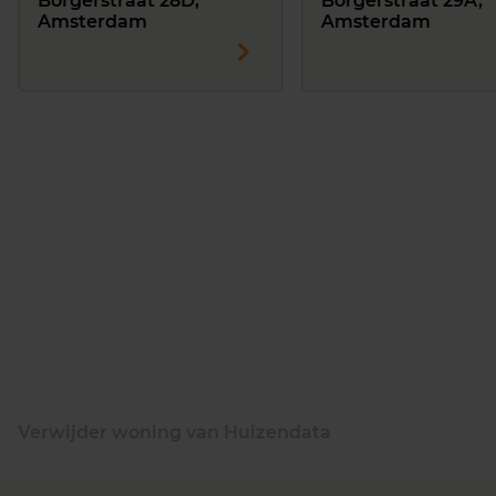
Borgerstraat 28D,
Borgerstraat 29A,
Amsterdam
Amsterdam
Verwijder woning van Huizendata