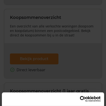
Koopsommenoverzicht
Een overzicht van alle verkochte woningen (koopsom
en koopdatum) binnen een postcodegebied. Bekijk
direct de koopsommen bij u in de straat!
Bekijk product
Direct leverbaar
Koopsommenoverzicht (1 jaar gratis
updates)
Inclusief 1 jaar gratis updates