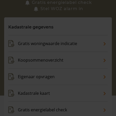
Zoek een woning
Gratis energielabel check
Stel WOZ alarm in
Vragen? Neem contact met ons op
Kadastrale gegevens
088 220 4200
Maandag t/m vrijdag - 08:00 -18:00
Gratis woningwaarde indicatie
Koopsommenoverzicht
Eigenaar opvragen
Kadastrale kaart
Gratis energielabel check