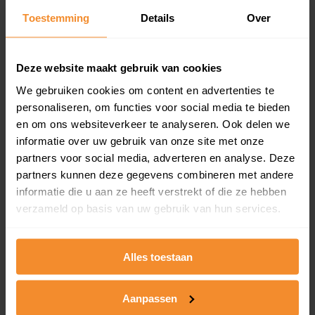
Toestemming
Details
Over
Een overzicht van alle verkochte woningen (koopsom
en koopdatum) binnen een postcodegebied. Dit
inclusief een jaar lang gratis updates van nieuwe
koopsommen.
Deze website maakt gebruik van cookies
We gebruiken cookies om content en advertenties te
personaliseren, om functies voor social media te bieden
en om ons websiteverkeer te analyseren. Ook delen we
Bekijk product
informatie over uw gebruik van onze site met onze
partners voor social media, adverteren en analyse. Deze
Direct leverbaar
partners kunnen deze gegevens combineren met andere
informatie die u aan ze heeft verstrekt of die ze hebben
verzameld op basis van uw gebruik van hun services.
Kadastrale kaart pakket
Alleen globale ligging perceel
Alles toestaan
Een uitgebreid overzicht van het perceel en
omliggende percelen met de kadastrale erfgrenzen,
Aanpassen
dit inclusief de luchtfoto!