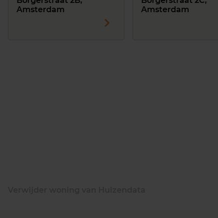
Borgerstraat 2B,
Borgerstraat 2C,
Amsterdam
Amsterdam
Verwijder woning van Huizendata