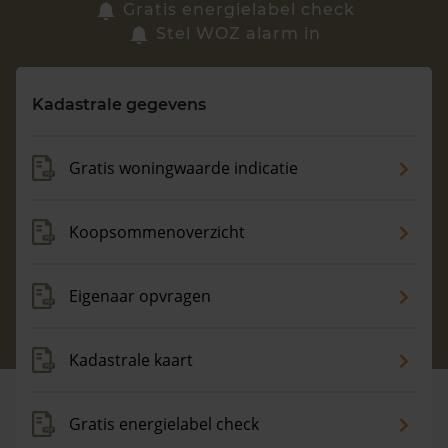
Zoek een woning
Gratis energielabel check
Stel WOZ alarm in
Vragen? Neem contact met ons op
Kadastrale gegevens
088 220 4200
Maandag t/m vrijdag - 08:00 -18:00
Gratis woningwaarde indicatie
Koopsommenoverzicht
Eigenaar opvragen
Kadastrale kaart
Gratis energielabel check