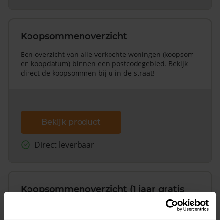
Koopsommenoverzicht
Een overzicht van alle verkochte woningen (koopsom
en koopdatum) binnen een postcodegebied. Bekijk
direct de koopsommen bij u in de straat!
Bekijk product
Direct leverbaar
Koopsommenoverzicht (1 jaar gratis
updates)
Inclusief 1 jaar gratis updates