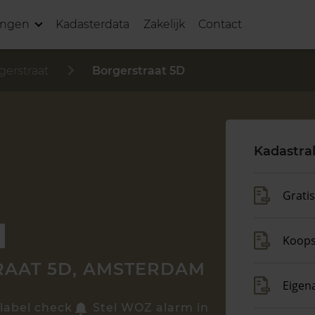
ingen
Kadasterdata
Zakelijk
Contact
gerstraat
Borgerstraat 5D
Kadastra
Grati
Koop
AAT 5D, AMSTERDAM
Eigen
label check
Stel WOZ alarm in