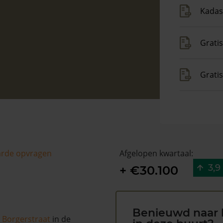
Kadas
Gratis
Grati
arde opvragen
Afgelopen kwartaal:
3,9
+ €30.100
Benieuwd naar 
e
Borgerstraat
in de