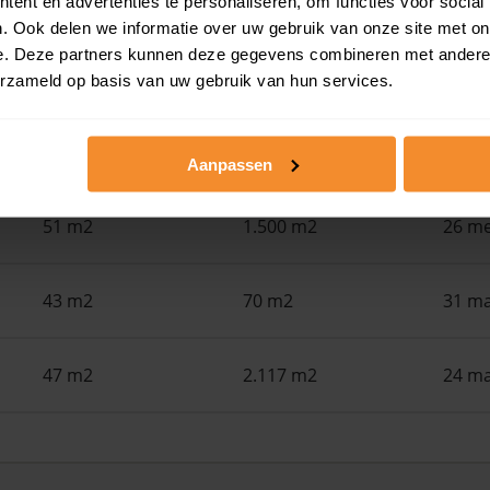
ent en advertenties te personaliseren, om functies voor social
Woonoppervlak
Perceel
Ver
. Ook delen we informatie over uw gebruik van onze site met on
e. Deze partners kunnen deze gegevens combineren met andere i
54 m2
107 m2
19 ju
erzameld op basis van uw gebruik van hun services.
42 m2
114 m2
09 ju
Aanpassen
51 m2
1.500 m2
26 me
43 m2
70 m2
31 ma
47 m2
2.117 m2
24 ma