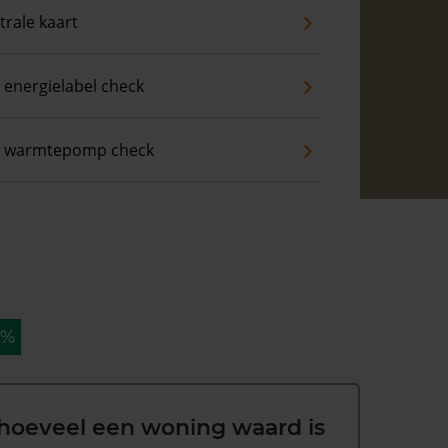
trale kaart
 energielabel check
s warmtepomp check
 %
hoeveel een woning waard is