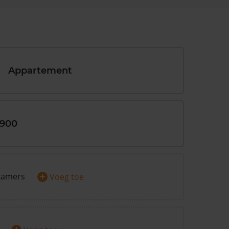
Appartement
1900
+
kamers
Voeg toe