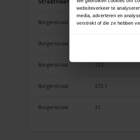
We gebruiken cookies om cont
Straatnaam
Huisnr.
websiteverkeer te analyseren
media, adverteren en analys
Borgerstraat
262
verstrekt of die ze hebben v
Borgerstraat
208 1
Borgerstraat
123
Borgerstraat
272 1
Borgerstraat
21