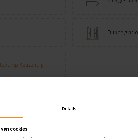
Energie label
Dubbelglas o
tepomp Keuzehulp
Andere kenmerken toevoegen?
Voeg toe
Details
in de buurt
 van cookies