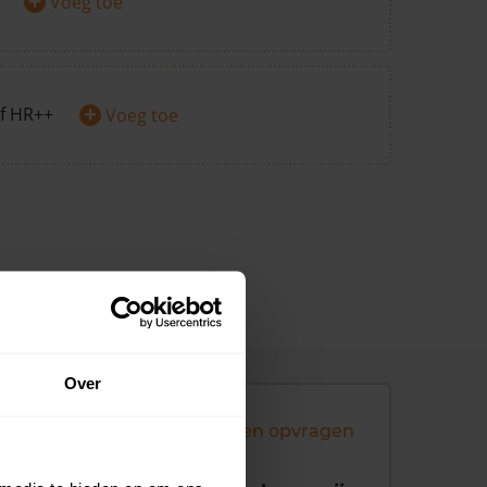
+
Voeg toe
+
f HR++
Voeg toe
Over
Andere koopsommen opvragen