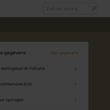
Zoek een woning
le gegevens
Alle gegevens
s woningwaarde indicatie
sommenoverzicht
aar opvragen