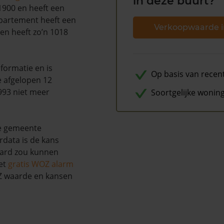
in deze buurt?
1900 en heeft een
partement heeft een
Verkoopwaarde i
en heeft zo’n 1018
formatie en is
Op basis van recen
e afgelopen 12
993 niet meer
Soortgelijke wonin
e gemeente
rdata is de kans
aard zou kunnen
et
gratis WOZ alarm
OZ waarde en kansen