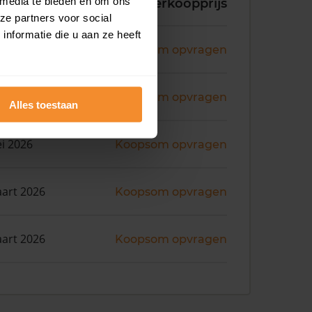
 media te bieden en om ons
koopdatum
Verkoopprijs
ze partners voor social
nformatie die u aan ze heeft
ni 2026
Koopsom opvragen
ni 2026
Koopsom opvragen
Alles toestaan
i 2026
Koopsom opvragen
art 2026
Koopsom opvragen
art 2026
Koopsom opvragen