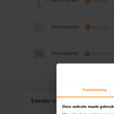
+
Aantal kamers
Voeg toe
+
Zonnepanelen
Voeg toe
+
Warmtepomp
Doe Warmp
Toestemming
Eerder verkochte woningen 
Deze website maakt gebruik