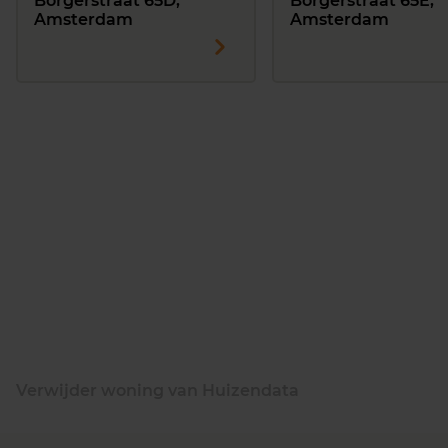
Borgerstraat 65D,
Borgerstraat 65E,
Amsterdam
Amsterdam
Verwijder woning van Huizendata