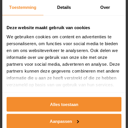
Toestemming
Details
Over
Een overzicht van alle verkochte woningen (koopsom
en koopdatum) binnen een postcodegebied. Dit
inclusief een jaar lang gratis updates van nieuwe
koopsommen.
Deze website maakt gebruik van cookies
We gebruiken cookies om content en advertenties te
personaliseren, om functies voor social media te bieden
en om ons websiteverkeer te analyseren. Ook delen we
Bekijk product
informatie over uw gebruik van onze site met onze
partners voor social media, adverteren en analyse. Deze
Direct leverbaar
partners kunnen deze gegevens combineren met andere
informatie die u aan ze heeft verstrekt of die ze hebben
verzameld op basis van uw gebruik van hun services.
Kadastrale kaart pakket
Alleen globale ligging perceel
Alles toestaan
Een uitgebreid overzicht van het perceel en
omliggende percelen met de kadastrale erfgrenzen,
Aanpassen
dit inclusief de luchtfoto!