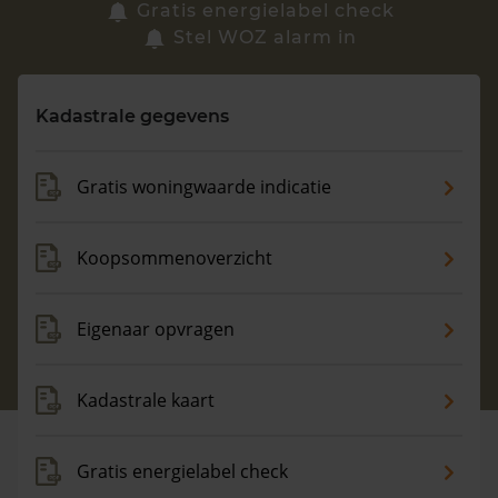
Zoek een woning
Gratis energielabel check
Stel WOZ alarm in
Vragen? Neem contact met ons op
Kadastrale gegevens
088 220 4200
Maandag t/m vrijdag - 08:00 -18:00
Gratis woningwaarde indicatie
Koopsommenoverzicht
Eigenaar opvragen
Kadastrale kaart
Gratis energielabel check