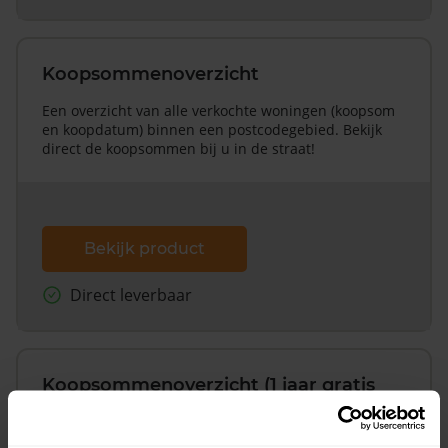
Koopsommenoverzicht
Een overzicht van alle verkochte woningen (koopsom
en koopdatum) binnen een postcodegebied. Bekijk
direct de koopsommen bij u in de straat!
Bekijk product
Direct leverbaar
Koopsommenoverzicht (1 jaar gratis
updates)
Inclusief 1 jaar gratis updates