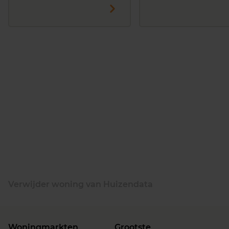
Verwijder woning van Huizendata
Woningmarkten
Grootste