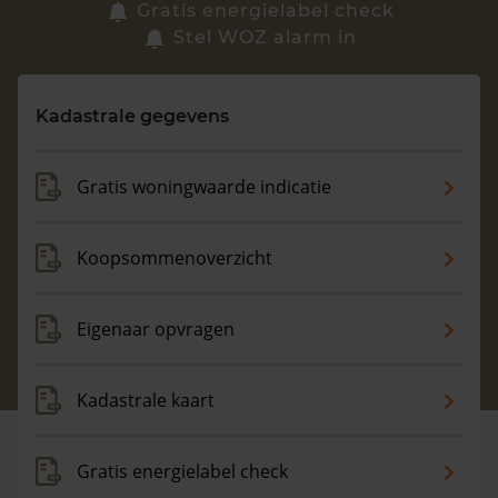
Zoek een woning
Gratis energielabel check
Stel WOZ alarm in
Vragen? Neem contact met ons op
Kadastrale gegevens
088 220 4200
Maandag t/m vrijdag - 08:00 -18:00
Gratis woningwaarde indicatie
Koopsommenoverzicht
Eigenaar opvragen
Kadastrale kaart
Gratis energielabel check