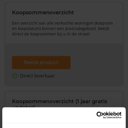
Koopsommenoverzicht
Een overzicht van alle verkochte woningen (koopsom
en koopdatum) binnen een postcodegebied. Bekijk
direct de koopsommen bij u in de straat!
Bekijk product
Direct leverbaar
Koopsommenoverzicht (1 jaar gratis
updates)
Inclusief 1 jaar gratis updates
Een overzicht van alle verkochte woningen (koopsom