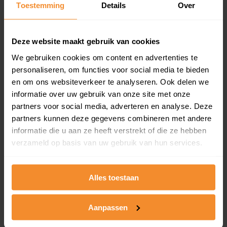
Toestemming
Details
Over
en koopdatum) binnen een postcodegebied. Dit
inclusief een jaar lang gratis updates van nieuwe
koopsommen.
Deze website maakt gebruik van cookies
We gebruiken cookies om content en advertenties te
personaliseren, om functies voor social media te bieden
Bekijk product
en om ons websiteverkeer te analyseren. Ook delen we
informatie over uw gebruik van onze site met onze
Direct leverbaar
partners voor social media, adverteren en analyse. Deze
partners kunnen deze gegevens combineren met andere
informatie die u aan ze heeft verstrekt of die ze hebben
verzameld op basis van uw gebruik van hun services.
Kadastrale kaart pakket
Alleen globale ligging perceel
Alles toestaan
Een uitgebreid overzicht van het perceel en
omliggende percelen met de kadastrale erfgrenzen,
dit inclusief de luchtfoto!
Aanpassen