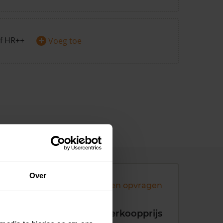
+
f HR++
Voeg toe
Over
Andere koopsommen opvragen
koopdatum
Verkoopprijs