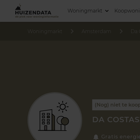
Woningmarkt
Koopwon
Woningmarkt
Amsterdam
Da 
(Nog) niet te koo
DA COSTAS
Gratis energi