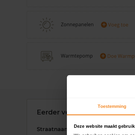
+
Zonnepanelen
Voeg toe
+
Warmtepomp
Doe Warmp
Toestemming
Eerder verkochte woningen 
Deze website maakt gebruik
Straatnaam
Huisnr.