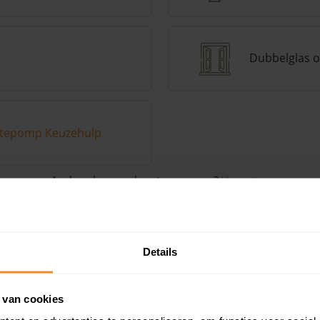
Dubbelglas o
tepomp Keuzehulp
Andere kenmerken toevoegen?
Voeg toe
Details
in de buurt
 van cookies
Woonoppervlak
Perceel
Ver