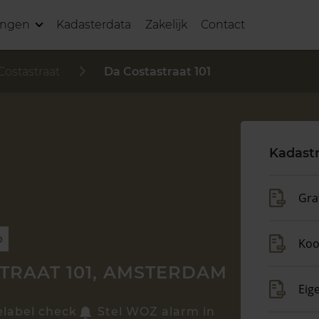
ingen
Kadasterdata
Zakelijk
Contact
Costastraat
Da Costastraat 101
Kadast
Gra
p
Koo
TRAAT 101, AMSTERDAM
Eig
elabel check
Stel WOZ alarm in