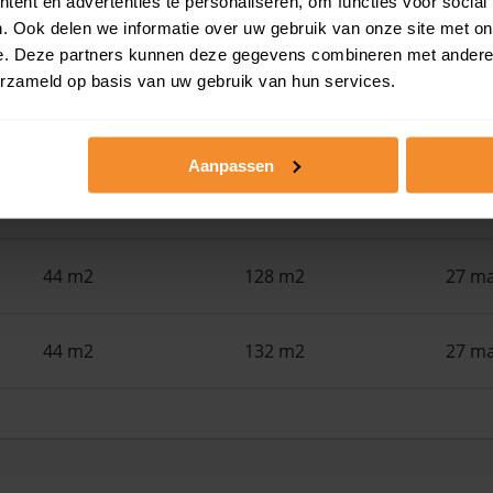
ent en advertenties te personaliseren, om functies voor social
. Ook delen we informatie over uw gebruik van onze site met on
34 m2
305 m2
22 ju
e. Deze partners kunnen deze gegevens combineren met andere i
erzameld op basis van uw gebruik van hun services.
48 m2
94 m2
15 ju
Aanpassen
43 m2
132 m2
29 me
44 m2
128 m2
27 ma
44 m2
132 m2
27 ma