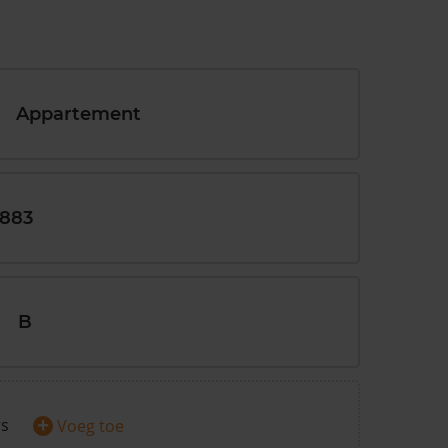
Appartement
1883
B
+
rs
Voeg toe