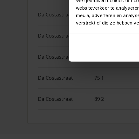
We gebruiken cookies om cont
websiteverkeer te analyseren
Da Costastraat
98
media, adverteren en analys
verstrekt of die ze hebben v
Da Costastraat
49 2
Da Costastraat
63 3
Da Costastraat
75 1
Da Costastraat
89 2