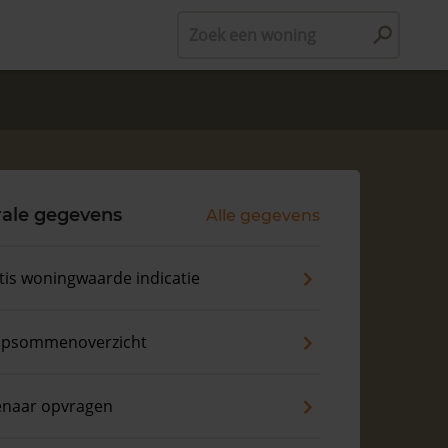
Zoek een woning
rale gegevens
Alle gegevens
tis woningwaarde indicatie
psommenoverzicht
enaar opvragen