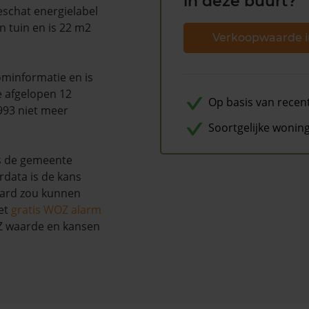
in deze buurt?
eschat energielabel
n tuin en is 22 m2
Verkoopwaarde i
minformatie en is
e afgelopen 12
Op basis van recen
993 niet meer
Soortgelijke wonin
s de gemeente
rdata is de kans
aard zou kunnen
et
gratis WOZ alarm
OZ waarde en kansen