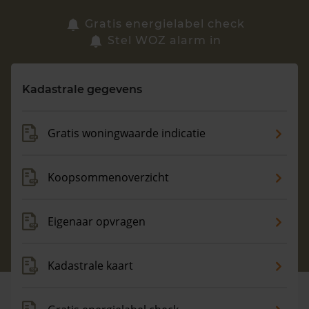
Zoek een woning
Gratis energielabel check
Stel WOZ alarm in
Vragen? Neem contact met ons op
Kadastrale gegevens
088 220 4200
Maandag t/m vrijdag - 08:00 -18:00
Gratis woningwaarde indicatie
Koopsommenoverzicht
Eigenaar opvragen
Kadastrale kaart