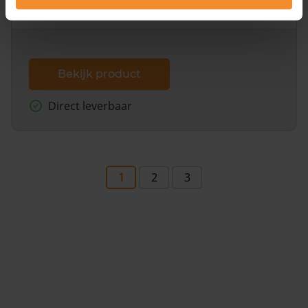
dit inclusief de luchtfoto!
Bekijk product
Direct leverbaar
1
2
3