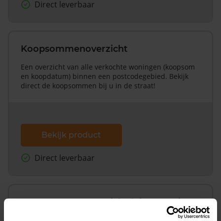
Direct leverbaar
Koopsommenoverzicht
Een overzicht van alle verkochte woningen (koopsom
en koopdatum) binnen een postcodegebied. Bekijk
direct de koopsommen bij u in de straat!
Bekijk product
Direct leverbaar
Koopsommenoverzicht (1 jaar gratis
updates)