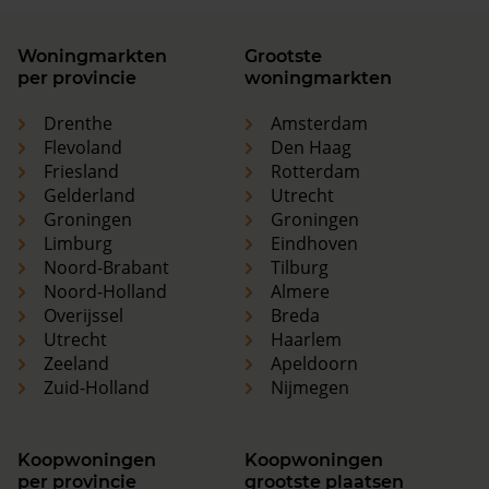
Woningmarkten
Grootste
per provincie
woningmarkten
Drenthe
Amsterdam
Flevoland
Den Haag
Friesland
Rotterdam
Gelderland
Utrecht
Groningen
Groningen
Limburg
Eindhoven
Noord-Brabant
Tilburg
Noord-Holland
Almere
Overijssel
Breda
Utrecht
Haarlem
Zeeland
Apeldoorn
Zuid-Holland
Nijmegen
Koopwoningen
Koopwoningen
per provincie
grootste plaatsen