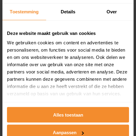
Inclusief 1 jaar gratis updates
Toestemming
Details
Over
Een overzicht van alle verkochte woningen (koopsom
en koopdatum) binnen een postcodegebied. Dit
inclusief een jaar lang gratis updates van nieuwe
Deze website maakt gebruik van cookies
koopsommen.
We gebruiken cookies om content en advertenties te
personaliseren, om functies voor social media te bieden
en om ons websiteverkeer te analyseren. Ook delen we
Bekijk product
informatie over uw gebruik van onze site met onze
partners voor social media, adverteren en analyse. Deze
Direct leverbaar
partners kunnen deze gegevens combineren met andere
informatie die u aan ze heeft verstrekt of die ze hebben
verzameld op basis van uw gebruik van hun services.
Kadastrale kaart pakket
Alles toestaan
Alleen globale ligging perceel
Een uitgebreid overzicht van het perceel en
omliggende percelen met de kadastrale erfgrenzen,
Aanpassen