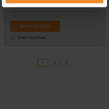
dit inclusief de luchtfoto!
Bekijk product
Direct leverbaar
1
2
3