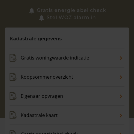
Zoek een woning
Gratis energielabel check
Stel WOZ alarm in
Vragen? Neem contact met ons op
Kadastrale gegevens
088 220 4200
Maandag t/m vrijdag - 08:00 -18:00
Gratis woningwaarde indicatie
Koopsommenoverzicht
Eigenaar opvragen
Kadastrale kaart