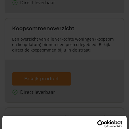
Direct leverbaar
Koopsommenoverzicht
Een overzicht van alle verkochte woningen (koopsom
en koopdatum) binnen een postcodegebied. Bekijk
direct de koopsommen bij u in de straat!
Bekijk product
Direct leverbaar
Koopsommenoverzicht (1 jaar gratis
updates)