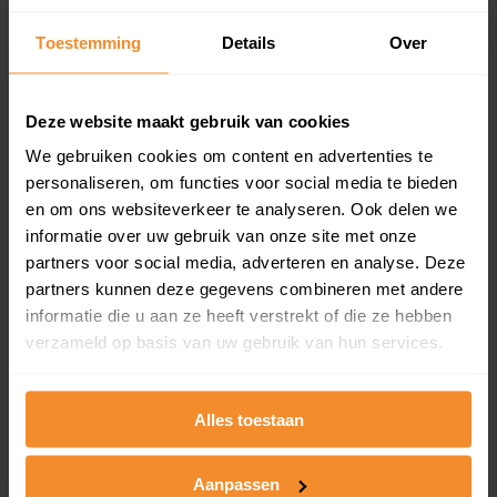
Inclusief 1 jaar gratis updates
Toestemming
Details
Over
Een overzicht van alle verkochte woningen (koopsom
en koopdatum) binnen een postcodegebied. Dit
inclusief een jaar lang gratis updates van nieuwe
Deze website maakt gebruik van cookies
koopsommen.
We gebruiken cookies om content en advertenties te
personaliseren, om functies voor social media te bieden
en om ons websiteverkeer te analyseren. Ook delen we
Bekijk product
informatie over uw gebruik van onze site met onze
partners voor social media, adverteren en analyse. Deze
Direct leverbaar
partners kunnen deze gegevens combineren met andere
informatie die u aan ze heeft verstrekt of die ze hebben
verzameld op basis van uw gebruik van hun services.
Kadastrale kaart pakket
Alles toestaan
Alleen globale ligging perceel
Een uitgebreid overzicht van het perceel en
omliggende percelen met de kadastrale erfgrenzen,
Aanpassen