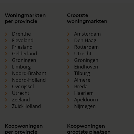
Woningmarkten
Grootste
per provincie
woningmarkten
Drenthe
Amsterdam
Flevoland
Den Haag
Friesland
Rotterdam
Gelderland
Utrecht
Groningen
Groningen
Limburg
Eindhoven
Noord-Brabant
Tilburg
Noord-Holland
Almere
Overijssel
Breda
Utrecht
Haarlem
Zeeland
Apeldoorn
Zuid-Holland
Nijmegen
Koopwoningen
Koopwoningen
per provincie
grootste plaatsen