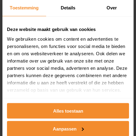
Toestemming
Details
Over
Een overzicht van alle verkochte woningen (koopsom
en koopdatum) binnen een postcodegebied. Dit
inclusief een jaar lang gratis updates van nieuwe
koopsommen.
Deze website maakt gebruik van cookies
We gebruiken cookies om content en advertenties te
personaliseren, om functies voor social media te bieden
en om ons websiteverkeer te analyseren. Ook delen we
Bekijk product
informatie over uw gebruik van onze site met onze
partners voor social media, adverteren en analyse. Deze
Direct leverbaar
partners kunnen deze gegevens combineren met andere
informatie die u aan ze heeft verstrekt of die ze hebben
verzameld op basis van uw gebruik van hun services.
Kadastrale kaart pakket
Alleen globale ligging perceel
Alles toestaan
Een uitgebreid overzicht van het perceel en
omliggende percelen met de kadastrale erfgrenzen,
Aanpassen
dit inclusief de luchtfoto!