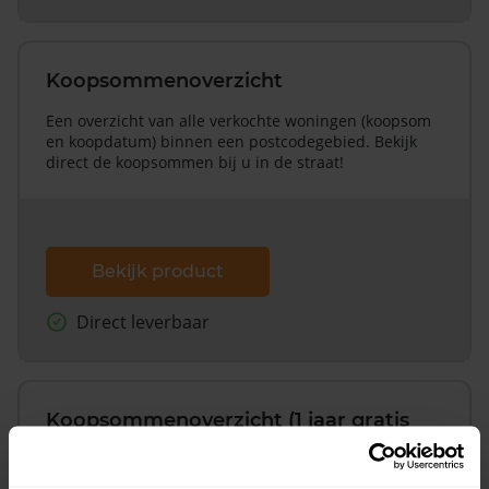
Koopsommenoverzicht
Een overzicht van alle verkochte woningen (koopsom
en koopdatum) binnen een postcodegebied. Bekijk
direct de koopsommen bij u in de straat!
Bekijk product
Direct leverbaar
Koopsommenoverzicht (1 jaar gratis
updates)
Inclusief 1 jaar gratis updates