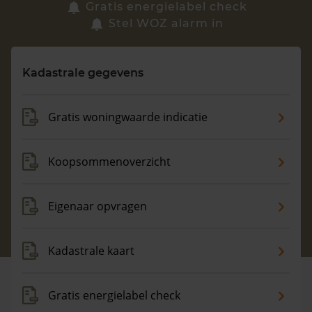
Zoek een woning
Gratis energielabel check
Stel WOZ alarm in
Vragen? Neem contact met ons op
Kadastrale gegevens
088 220 4200
Maandag t/m vrijdag - 08:00 -18:00
Gratis woningwaarde indicatie
Koopsommenoverzicht
Eigenaar opvragen
Kadastrale kaart
Gratis energielabel check