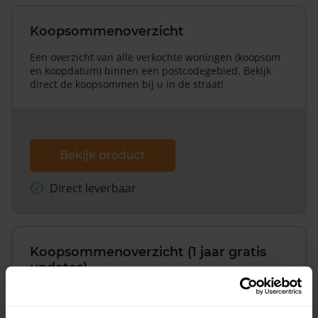
Koopsommenoverzicht
Een overzicht van alle verkochte woningen (koopsom
en koopdatum) binnen een postcodegebied. Bekijk
direct de koopsommen bij u in de straat!
Bekijk product
Direct leverbaar
Koopsommenoverzicht (1 jaar gratis
updates)
Inclusief 1 jaar gratis updates
Een overzicht van alle verkochte woningen (koopsom