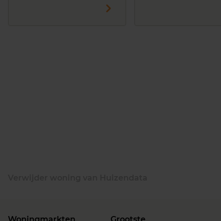
Verwijder woning van Huizendata
Woningmarkten
Grootste