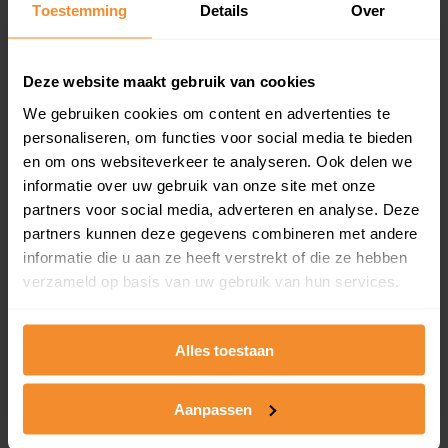
Toestemming
Details
Over
en koopdatum) binnen een postcodegebied. Dit
inclusief een jaar lang gratis updates van nieuwe
koopsommen.
Deze website maakt gebruik van cookies
We gebruiken cookies om content en advertenties te
personaliseren, om functies voor social media te bieden
Bekijk product
en om ons websiteverkeer te analyseren. Ook delen we
informatie over uw gebruik van onze site met onze
Direct leverbaar
partners voor social media, adverteren en analyse. Deze
partners kunnen deze gegevens combineren met andere
informatie die u aan ze heeft verstrekt of die ze hebben
verzameld op basis van uw gebruik van hun services.
Kadastrale kaart pakket
Alleen globale ligging perceel
Alles toestaan
Een uitgebreid overzicht van het perceel en
omliggende percelen met de kadastrale erfgrenzen,
dit inclusief de luchtfoto!
Aanpassen