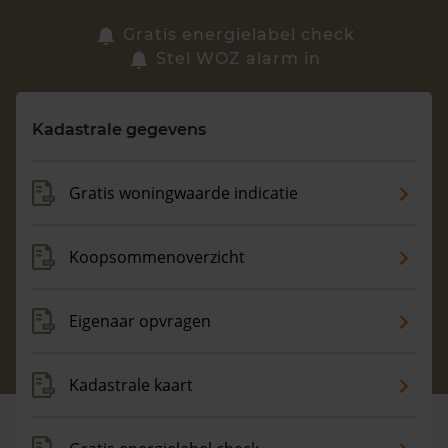
Zoek een woning
Gratis energielabel check
Stel WOZ alarm in
Vragen? Neem contact met ons op
Kadastrale gegevens
088 220 4200
Maandag t/m vrijdag - 08:00 -18:00
Gratis woningwaarde indicatie
Koopsommenoverzicht
Eigenaar opvragen
Kadastrale kaart