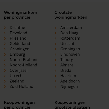
Woningmarkten
Grootste
per provincie
woningmarkten
Drenthe
Amsterdam
Flevoland
Den Haag
Friesland
Rotterdam
Gelderland
Utrecht
Groningen
Groningen
Limburg
Eindhoven
Noord-Brabant
Tilburg
Noord-Holland
Almere
Overijssel
Breda
Utrecht
Haarlem
Zeeland
Apeldoorn
Zuid-Holland
Nijmegen
Koopwoningen
Koopwoningen
per provincie
grootste plaatsen