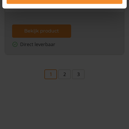
dit inclusief de luchtfoto!
Bekijk product
Direct leverbaar
1
2
3