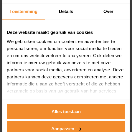
Inclusief 1 jaar gratis updates
Toestemming
Details
Over
Een overzicht van alle verkochte woningen (koopsom
en koopdatum) binnen een postcodegebied. Dit
inclusief een jaar lang gratis updates van nieuwe
Deze website maakt gebruik van cookies
koopsommen.
We gebruiken cookies om content en advertenties te
personaliseren, om functies voor social media te bieden
en om ons websiteverkeer te analyseren. Ook delen we
Bekijk product
informatie over uw gebruik van onze site met onze
partners voor social media, adverteren en analyse. Deze
Direct leverbaar
partners kunnen deze gegevens combineren met andere
informatie die u aan ze heeft verstrekt of die ze hebben
verzameld op basis van uw gebruik van hun services.
Kadastrale kaart pakket
Alles toestaan
Alleen globale ligging perceel
Een uitgebreid overzicht van het perceel en
omliggende percelen met de kadastrale erfgrenzen,
Aanpassen