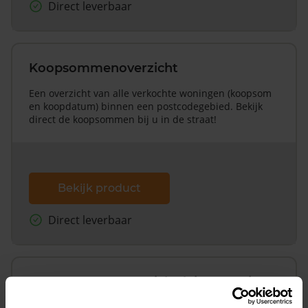
Direct leverbaar
Koopsommenoverzicht
Een overzicht van alle verkochte woningen (koopsom
en koopdatum) binnen een postcodegebied. Bekijk
direct de koopsommen bij u in de straat!
Bekijk product
Direct leverbaar
Koopsommenoverzicht (1 jaar gratis
updates)