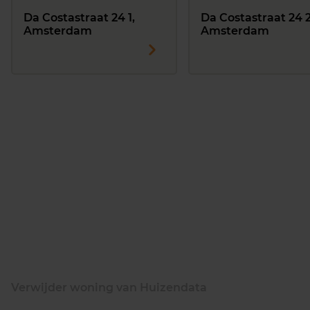
Da Costastraat 24 1,
Da Costastraat 24 2
Amsterdam
Amsterdam
Verwijder woning van Huizendata