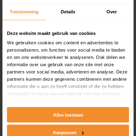
Inclusief 1 jaar gratis updates
Toestemming
Details
Over
Een overzicht van alle verkochte woningen (koopsom
en koopdatum) binnen een postcodegebied. Dit
inclusief een jaar lang gratis updates van nieuwe
Deze website maakt gebruik van cookies
koopsommen.
We gebruiken cookies om content en advertenties te
personaliseren, om functies voor social media te bieden
en om ons websiteverkeer te analyseren. Ook delen we
Bekijk product
informatie over uw gebruik van onze site met onze
partners voor social media, adverteren en analyse. Deze
Direct leverbaar
partners kunnen deze gegevens combineren met andere
informatie die u aan ze heeft verstrekt of die ze hebben
verzameld op basis van uw gebruik van hun services.
Kadastrale kaart pakket
Alles toestaan
Alleen globale ligging perceel
Een uitgebreid overzicht van het perceel en
omliggende percelen met de kadastrale erfgrenzen,
Aanpassen