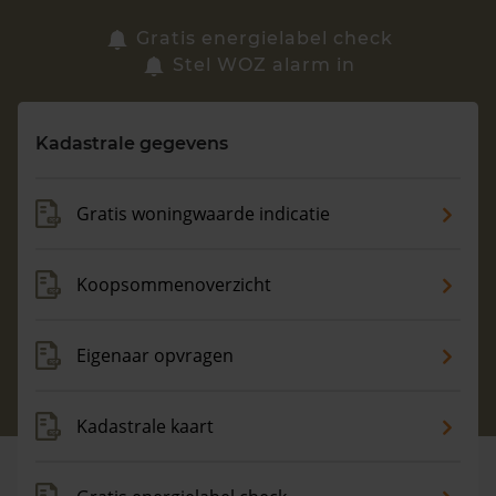
Zoek een woning
Gratis energielabel check
Stel WOZ alarm in
Vragen? Neem contact met ons op
Kadastrale gegevens
088 220 4200
Maandag t/m vrijdag - 08:00 -18:00
Gratis woningwaarde indicatie
Koopsommenoverzicht
Eigenaar opvragen
Kadastrale kaart