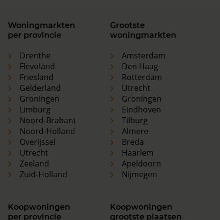
Woningmarkten
Grootste
per provincie
woningmarkten
Drenthe
Amsterdam
Flevoland
Den Haag
Friesland
Rotterdam
Gelderland
Utrecht
Groningen
Groningen
Limburg
Eindhoven
Noord-Brabant
Tilburg
Noord-Holland
Almere
Overijssel
Breda
Utrecht
Haarlem
Zeeland
Apeldoorn
Zuid-Holland
Nijmegen
Koopwoningen
Koopwoningen
per provincie
grootste plaatsen