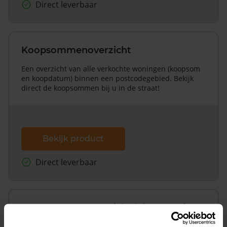
Direct leverbaar
Koopsommenoverzicht
Een overzicht van alle verkochte woningen (koopsom
en koopdatum) binnen een postcodegebied. Bekijk
direct de koopsommen bij u in de straat!
Bekijk product
Direct leverbaar
Koopsommenoverzicht (1 jaar gratis
updates)