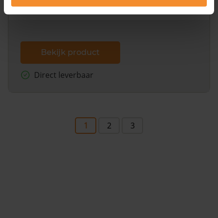
dit inclusief de luchtfoto!
Bekijk product
Direct leverbaar
1
2
3