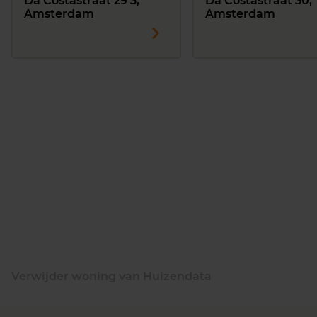
Da Costastraat 29 3,
Da Costastraat 30,
Amsterdam
Amsterdam
Verwijder woning van Huizendata