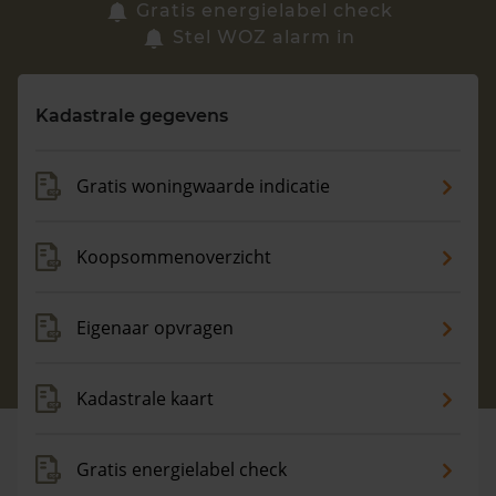
Zoek een woning
Gratis energielabel check
Stel WOZ alarm in
Vragen? Neem contact met ons op
Kadastrale gegevens
088 220 4200
Maandag t/m vrijdag - 08:00 -18:00
Gratis woningwaarde indicatie
Koopsommenoverzicht
Eigenaar opvragen
Kadastrale kaart
Gratis energielabel check