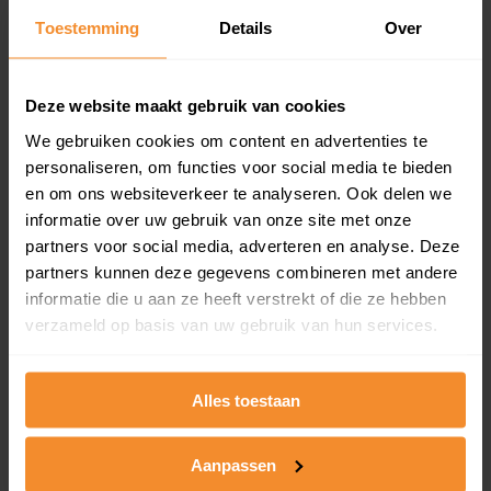
Toestemming
Details
Over
Een overzicht van alle verkochte woningen (koopsom
en koopdatum) binnen een postcodegebied. Dit
inclusief een jaar lang gratis updates van nieuwe
koopsommen.
Deze website maakt gebruik van cookies
We gebruiken cookies om content en advertenties te
personaliseren, om functies voor social media te bieden
en om ons websiteverkeer te analyseren. Ook delen we
Bekijk product
informatie over uw gebruik van onze site met onze
partners voor social media, adverteren en analyse. Deze
Direct leverbaar
partners kunnen deze gegevens combineren met andere
informatie die u aan ze heeft verstrekt of die ze hebben
verzameld op basis van uw gebruik van hun services.
Kadastrale kaart pakket
Alleen globale ligging perceel
Alles toestaan
Een uitgebreid overzicht van het perceel en
omliggende percelen met de kadastrale erfgrenzen,
Aanpassen
dit inclusief de luchtfoto!