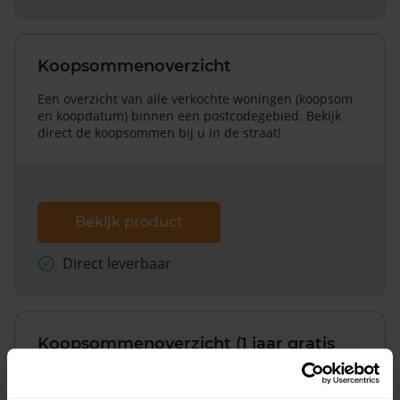
Koopsommenoverzicht
Een overzicht van alle verkochte woningen (koopsom
en koopdatum) binnen een postcodegebied. Bekijk
direct de koopsommen bij u in de straat!
Bekijk product
Direct leverbaar
Koopsommenoverzicht (1 jaar gratis
updates)
Inclusief 1 jaar gratis updates