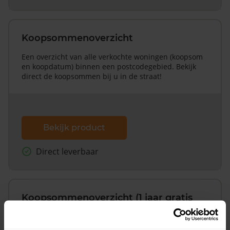
Koopsommenoverzicht
Een overzicht van alle verkochte woningen (koopsom
en koopdatum) binnen een postcodegebied. Bekijk
direct de koopsommen bij u in de straat!
Bekijk product
Direct leverbaar
Koopsommenoverzicht (1 jaar gratis
updates)
Inclusief 1 jaar gratis updates