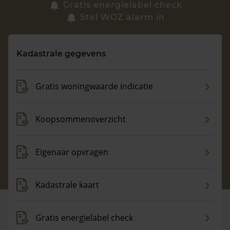
Zoek een woning
Gratis energielabel check
Stel WOZ alarm in
Vragen? Neem contact met ons op
Kadastrale gegevens
088 220 4200
Maandag t/m vrijdag - 08:00 -18:00
Gratis woningwaarde indicatie
Koopsommenoverzicht
Eigenaar opvragen
Kadastrale kaart
Gratis energielabel check