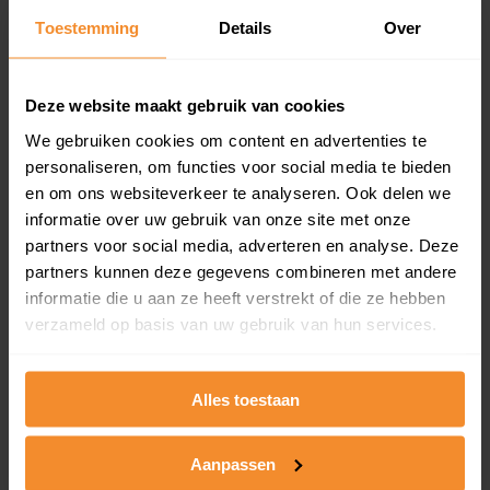
Toestemming
Details
Over
Een overzicht van alle verkochte woningen (koopsom
en koopdatum) binnen een postcodegebied. Dit
inclusief een jaar lang gratis updates van nieuwe
koopsommen.
Deze website maakt gebruik van cookies
We gebruiken cookies om content en advertenties te
personaliseren, om functies voor social media te bieden
en om ons websiteverkeer te analyseren. Ook delen we
Bekijk product
informatie over uw gebruik van onze site met onze
partners voor social media, adverteren en analyse. Deze
Direct leverbaar
partners kunnen deze gegevens combineren met andere
informatie die u aan ze heeft verstrekt of die ze hebben
verzameld op basis van uw gebruik van hun services.
Kadastrale kaart pakket
Alleen globale ligging perceel
Alles toestaan
Een uitgebreid overzicht van het perceel en
omliggende percelen met de kadastrale erfgrenzen,
Aanpassen
dit inclusief de luchtfoto!