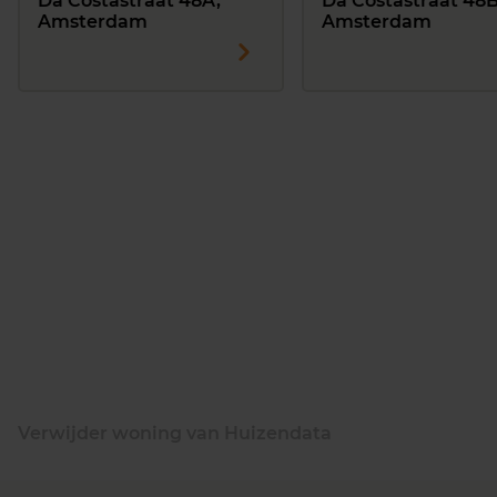
Da Costastraat 48A,
Da Costastraat 48B
Amsterdam
Amsterdam
Verwijder woning van Huizendata