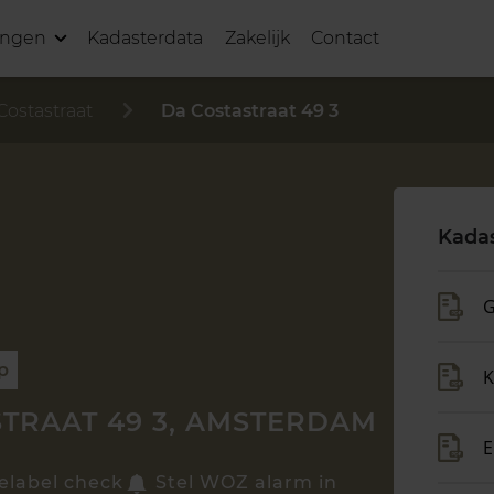
ingen
Kadasterdata
Zakelijk
Contact
Costastraat
Da Costastraat 49 3
Kadas
G
p
K
TRAAT 49 3, AMSTERDAM
E
elabel check
Stel WOZ alarm in