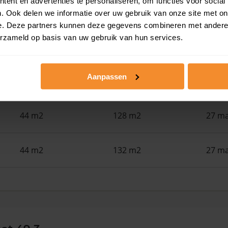
ent en advertenties te personaliseren, om functies voor social
34 m2
305 m2
22 ju
. Ook delen we informatie over uw gebruik van onze site met on
e. Deze partners kunnen deze gegevens combineren met andere i
erzameld op basis van uw gebruik van hun services.
48 m2
94 m2
15 ju
Aanpassen
43 m2
132 m2
29 me
44 m2
128 m2
27 ma
44 m2
132 m2
27 ma