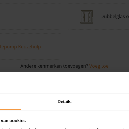
Dubbelglas o
tepomp Keuzehulp
Andere kenmerken toevoegen?
Voeg toe
in de buurt
Details
Woonoppervlak
Perceel
Ver
 van cookies