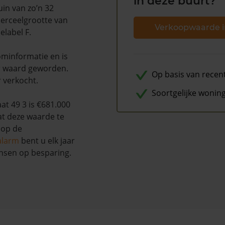
in deze buurt?
in van zo’n 32
perceelgrootte van
Verkoopwaarde i
elabel F.
minformatie en is
r waard geworden.
Op basis van recen
r verkocht.
Soortgelijke wonin
t 49 3 is €681.000
at deze waarde te
 op de
alarm
bent u elk jaar
nsen op besparing.