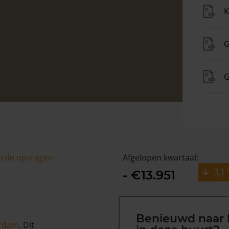
K
G
G
arde opvragen
Afgelopen kwartaal:
3,1
- €13.951
Benieuwd naar 
rdam
. Dit