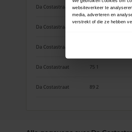
We gebruiken cookies om cont
Da Costastraat
98
websiteverkeer te analyseren
media, adverteren en analys
verstrekt of die ze hebben v
Da Costastraat
49 2
Da Costastraat
63 3
Da Costastraat
75 1
Da Costastraat
89 2