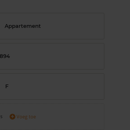
Appartement
1894
F
+
rs
Voeg toe