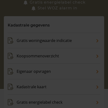
Zoek een woning
Gratis energielabel check
Stel WOZ alarm in
Vragen? Neem contact met ons op
Kadastrale gegevens
088 220 4200
Maandag t/m vrijdag - 08:00 -18:00
Gratis woningwaarde indicatie
Koopsommenoverzicht
Eigenaar opvragen
Kadastrale kaart
Gratis energielabel check