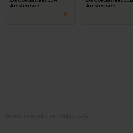
Da Costastraat 50A,
Da Costastraat 50B
Amsterdam
Amsterdam
Verwijder woning van Huizendata