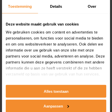
Toestemming
Details
Over
Een overzicht van alle verkochte woningen (koopsom
en koopdatum) binnen een postcodegebied. Dit
inclusief een jaar lang gratis updates van nieuwe
koopsommen.
Deze website maakt gebruik van cookies
We gebruiken cookies om content en advertenties te
personaliseren, om functies voor social media te bieden
en om ons websiteverkeer te analyseren. Ook delen we
Bekijk product
informatie over uw gebruik van onze site met onze
partners voor social media, adverteren en analyse. Deze
Direct leverbaar
partners kunnen deze gegevens combineren met andere
informatie die u aan ze heeft verstrekt of die ze hebben
verzameld op basis van uw gebruik van hun services.
Kadastrale kaart pakket
Alleen globale ligging perceel
Alles toestaan
Een uitgebreid overzicht van het perceel en
omliggende percelen met de kadastrale erfgrenzen,
Aanpassen
dit inclusief de luchtfoto!