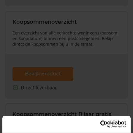
Koopsommenoverzicht
Een overzicht van alle verkochte woningen (koopsom
en koopdatum) binnen een postcodegebied. Bekijk
direct de koopsommen bij u in de straat!
Bekijk product
Direct leverbaar
Koopsommenoverzicht (1 jaar gratis
updates)
Inclusief 1 jaar gratis updates