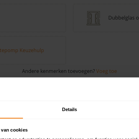
Dubbelglas o
tepomp Keuzehulp
Andere kenmerken toevoegen?
Voeg toe
in de buurt
Details
Woonoppervlak
Perceel
Ver
 van cookies