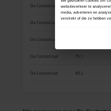
We gebruiken cookies om cont
Da Costastraat
98
websiteverkeer te analyseren
media, adverteren en analys
verstrekt of die ze hebben v
Da Costastraat
49 2
Da Costastraat
63 3
Da Costastraat
75 1
Da Costastraat
89 2