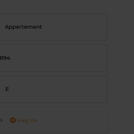
Appartement
1894
E
+
rs
Voeg toe