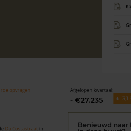
Ka
Gr
Gr
arde opvragen
Afgelopen kwartaal:
3,1
- €27.235
Benieuwd naar 
 de
Da Costastraat
in