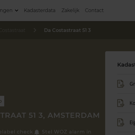
ingen
Kadasterdata
Zakelijk
Contact
Costastraat
Da Costastraat 51 3
Kadas
Gr
p
K
TRAAT 51 3, AMSTERDAM
Ei
elabel check
Stel WOZ alarm in