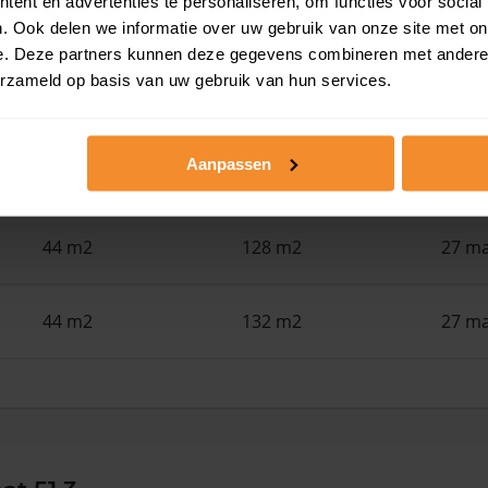
ent en advertenties te personaliseren, om functies voor social
34 m2
305 m2
22 ju
. Ook delen we informatie over uw gebruik van onze site met on
e. Deze partners kunnen deze gegevens combineren met andere i
erzameld op basis van uw gebruik van hun services.
48 m2
94 m2
15 ju
Aanpassen
43 m2
132 m2
29 me
44 m2
128 m2
27 ma
44 m2
132 m2
27 ma