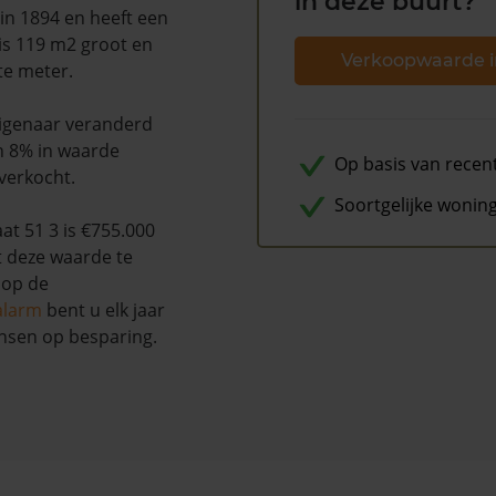
in deze buurt?
in 1894 en heeft een
 is 119 m2 groot en
Verkoopwaarde i
te meter.
 eigenaar veranderd
n 8% in waarde
Op basis van recen
 verkocht.
Soortgelijke wonin
t 51 3 is €755.000
t deze waarde te
 op de
alarm
bent u elk jaar
nsen op besparing.