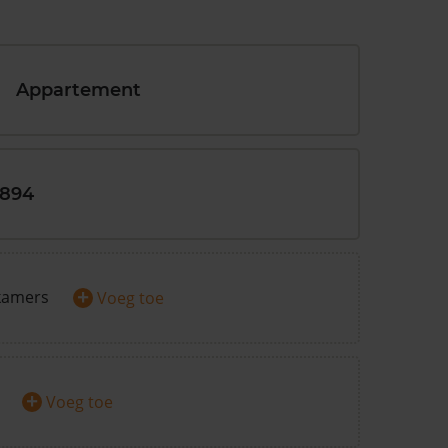
Appartement
1894
+
kamers
Voeg toe
+
Voeg toe