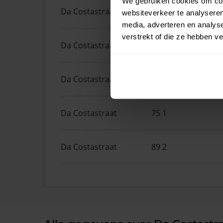
We gebruiken cookies om cont
Da Costastraat
98
websiteverkeer te analyseren
media, adverteren en analys
verstrekt of die ze hebben v
Da Costastraat
49 2
Da Costastraat
63 3
Da Costastraat
75 1
Da Costastraat
89 2