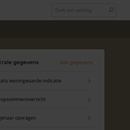
Zoek een woning
trale gegevens
Alle gegevens
atis woningwaarde indicatie
oopsommenoverzicht
genaar opvragen