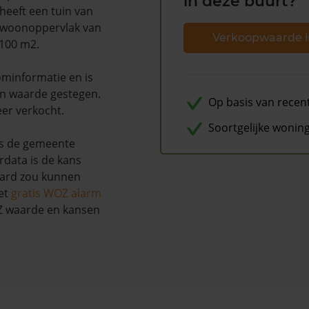
in deze buurt?
heeft een tuin van
n woonoppervlak van
Verkoopwaarde i
 100 m2.
minformatie en is
n waarde gestegen.
Op basis van recen
eer verkocht.
Soortgelijke wonin
ns de gemeente
rdata is de kans
aard zou kunnen
et
gratis WOZ alarm
OZ waarde en kansen