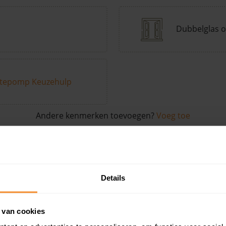
Dubbelglas o
tepomp Keuzehulp
Andere kenmerken toevoegen?
Voeg toe
in de buurt
Details
Woonoppervlak
Perceel
Ver
 van cookies