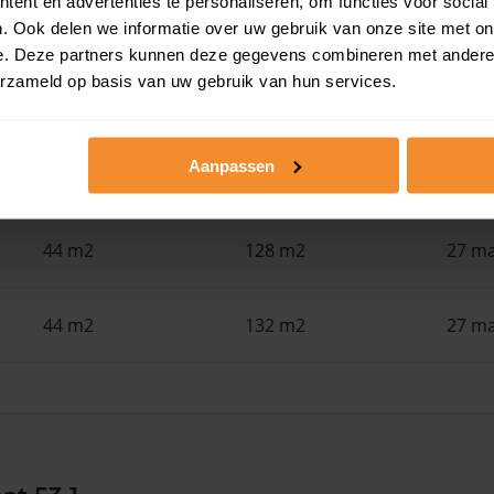
ent en advertenties te personaliseren, om functies voor social
34 m2
305 m2
22 ju
. Ook delen we informatie over uw gebruik van onze site met on
e. Deze partners kunnen deze gegevens combineren met andere i
erzameld op basis van uw gebruik van hun services.
48 m2
94 m2
15 ju
Aanpassen
43 m2
132 m2
29 me
44 m2
128 m2
27 ma
44 m2
132 m2
27 ma