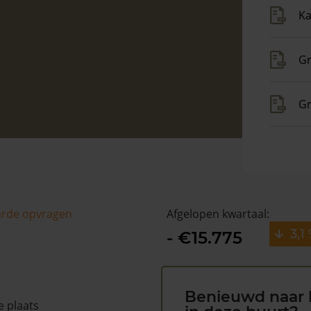
Ka
Gr
Gr
arde opvragen
Afgelopen kwartaal:
3,1
- €15.775
Benieuwd naar 
e plaats