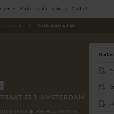
ingen
Kadasterdata
Zakelijk
Contact
Costastraat
Da Costastraat 53 1
Kadas
Gr
p
K
TRAAT 53 1, AMSTERDAM
Ei
elabel check
Stel WOZ alarm in