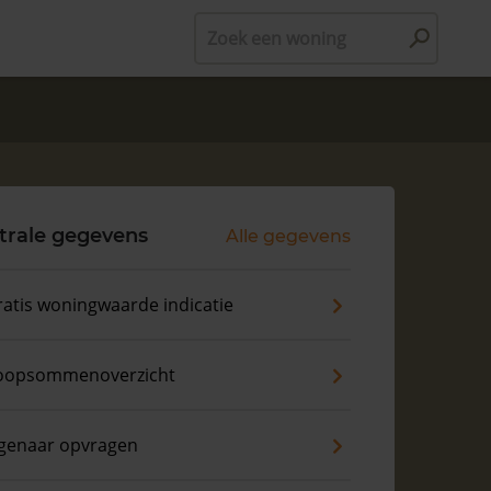
Zoek een woning
trale gegevens
Alle gegevens
atis woningwaarde indicatie
oopsommenoverzicht
igenaar opvragen