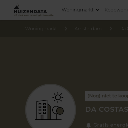
Woningmarkt
Koopwon
Woningmarkt
Amsterdam
Da 
(Nog) niet te koo
DA COSTA
Gratis energi