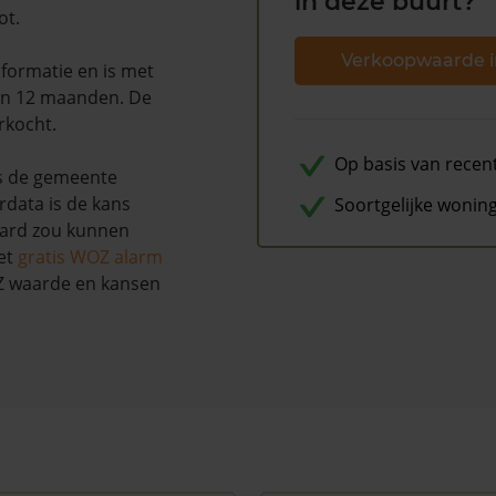
in deze buurt?
ot.
Verkoopwaarde i
formatie en is met
en 12 maanden. De
rkocht.
Op basis van recen
s de gemeente
rdata is de kans
Soortgelijke wonin
aard zou kunnen
et
gratis WOZ alarm
OZ waarde en kansen