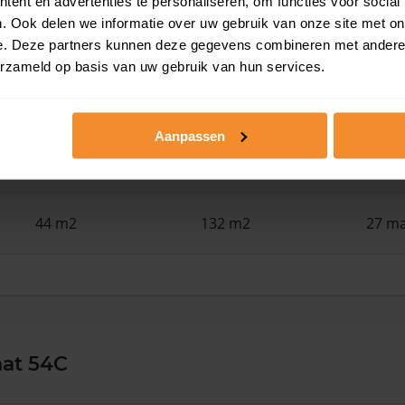
ent en advertenties te personaliseren, om functies voor social
. Ook delen we informatie over uw gebruik van onze site met on
48 m2
94 m2
15 ju
e. Deze partners kunnen deze gegevens combineren met andere i
erzameld op basis van uw gebruik van hun services.
43 m2
132 m2
29 me
Aanpassen
44 m2
128 m2
27 ma
44 m2
132 m2
27 ma
aat 54C