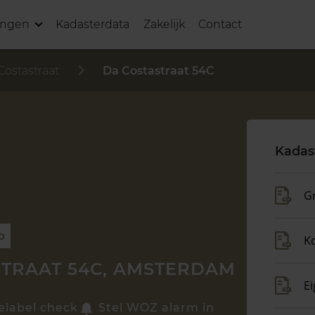
ingen
Kadasterdata
Zakelijk
Contact
Costastraat
Da Costastraat 54C
Kadas
Gr
p
K
STRAAT 54C, AMSTERDAM
E
elabel check
Stel WOZ alarm in