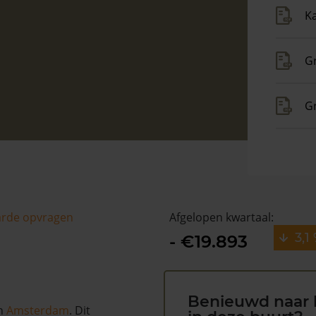
Ka
Gr
G
arde opvragen
Afgelopen kwartaal:
3,1
- €19.893
Benieuwd naar 
n
Amsterdam
. Dit