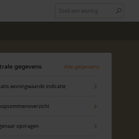
Zoek een woning
trale gegevens
Alle gegevens
atis woningwaarde indicatie
oopsommenoverzicht
genaar opvragen