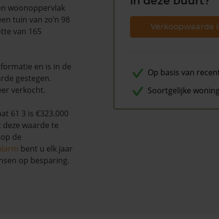
in deze buurt?
een woonoppervlak
en tuin van zo’n 98
Verkoopwaarde i
otte van 165
ormatie en is in de
Op basis van recen
rde gestegen.
eer verkocht.
Soortgelijke wonin
t 61 3 is €323.000
t deze waarde te
 op de
alarm
bent u elk jaar
nsen op besparing.