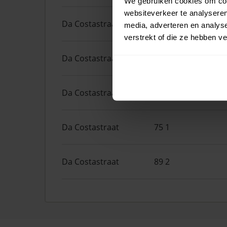
We gebruiken cookies om cont
websiteverkeer te analyseren
Da Costastraat
98
media, adverteren en analys
verstrekt of die ze hebben v
Da Costastraat
49 2
Da Costastraat
63 3
Da Costastraat
75 1
Da Costastraat
89 2