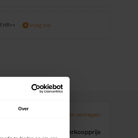
+
f HR++
Voeg toe
Over
Andere koopsommen opvragen
koopdatum
Verkoopprijs