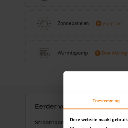
+
Zonnepanelen
Voeg toe
+
Warmtepomp
Doe Warmp
Toestemming
Eerder verkochte woningen 
Deze website maakt gebruik
Straatnaam
Huisnr.