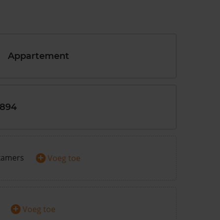
Appartement
1894
+
kamers
Voeg toe
+
Voeg toe