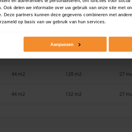
ent en advertenties te personaliseren, om functies voor social
. Ook delen we informatie over uw gebruik van onze site met on
34 m2
305 m2
22 ju
e. Deze partners kunnen deze gegevens combineren met andere i
erzameld op basis van uw gebruik van hun services.
48 m2
94 m2
15 ju
Aanpassen
43 m2
132 m2
29 me
44 m2
128 m2
27 ma
44 m2
132 m2
27 ma