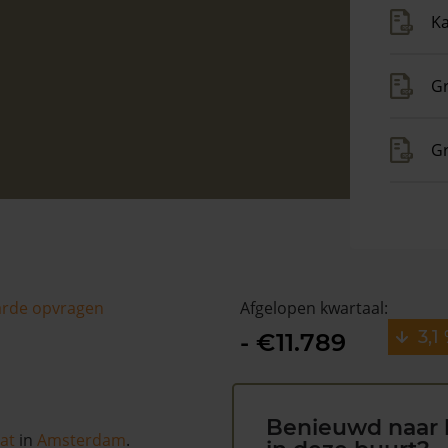
Ka
Gr
G
arde opvragen
Afgelopen kwartaal:
3,1
- €11.789
Benieuwd naar 
at
in
Amsterdam
.