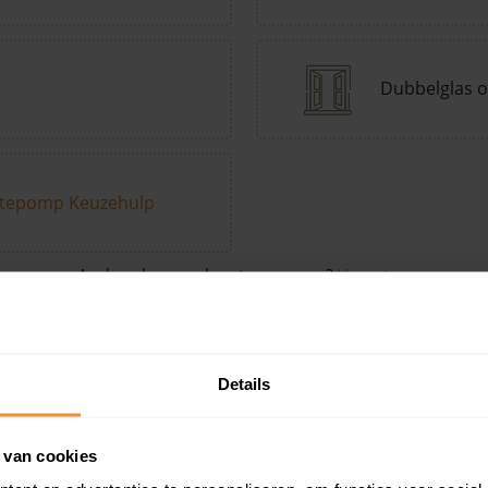
Dubbelglas o
tepomp Keuzehulp
Andere kenmerken toevoegen?
Voeg toe
Details
in de buurt
 van cookies
Woonoppervlak
Perceel
Ver