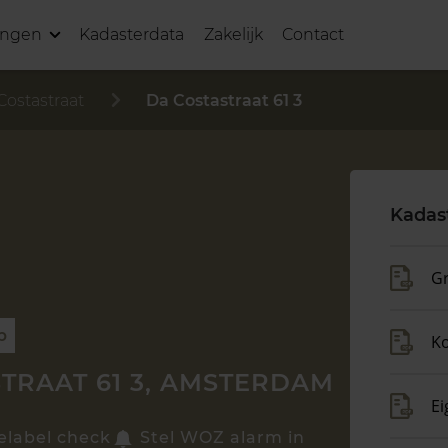
ingen
Kadasterdata
Zakelijk
Contact
Costastraat
Da Costastraat 61 3
Kadas
Gr
p
K
TRAAT 61 3, AMSTERDAM
Ei
elabel check
Stel WOZ alarm in