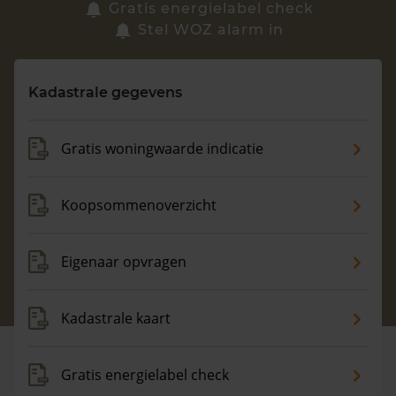
Zoek een woning
Gratis energielabel check
Stel WOZ alarm in
Vragen? Neem contact met ons op
Kadastrale gegevens
088 220 4200
Maandag t/m vrijdag - 08:00 -18:00
Gratis woningwaarde indicatie
Koopsommenoverzicht
Eigenaar opvragen
Kadastrale kaart
Gratis energielabel check