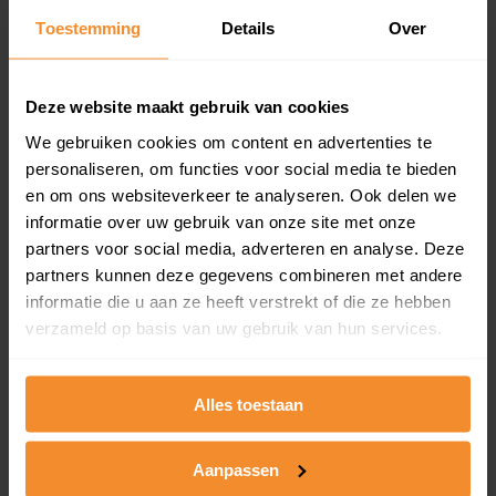
Toestemming
Details
Over
Een overzicht van alle verkochte woningen (koopsom
en koopdatum) binnen een postcodegebied. Dit
inclusief een jaar lang gratis updates van nieuwe
koopsommen.
Deze website maakt gebruik van cookies
We gebruiken cookies om content en advertenties te
personaliseren, om functies voor social media te bieden
en om ons websiteverkeer te analyseren. Ook delen we
Bekijk product
informatie over uw gebruik van onze site met onze
partners voor social media, adverteren en analyse. Deze
Direct leverbaar
partners kunnen deze gegevens combineren met andere
informatie die u aan ze heeft verstrekt of die ze hebben
verzameld op basis van uw gebruik van hun services.
Kadastrale kaart pakket
Alleen globale ligging perceel
Alles toestaan
Een uitgebreid overzicht van het perceel en
omliggende percelen met de kadastrale erfgrenzen,
Aanpassen
dit inclusief de luchtfoto!