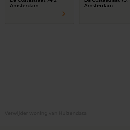
Da Costastraat 74 3,
Da Costastraat 75,
Amsterdam
Amsterdam
Verwijder woning van Huizendata