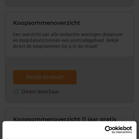
Koopsommenoverzicht
Een overzicht van alle verkochte woningen (koopsom
en koopdatum) binnen een postcodegebied. Bekijk
direct de koopsommen bij u in de straat!
Bekijk product
Direct leverbaar
Koopsommenoverzicht (1 jaar gratis
updates)
Inclusief 1 jaar gratis updates