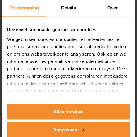
Toestemming
Details
Over
Een overzicht van alle verkochte woningen (koopsom
en koopdatum) binnen een postcodegebied. Dit
inclusief een jaar lang gratis updates van nieuwe
koopsommen.
Deze website maakt gebruik van cookies
We gebruiken cookies om content en advertenties te
personaliseren, om functies voor social media te bieden
en om ons websiteverkeer te analyseren. Ook delen we
Bekijk product
informatie over uw gebruik van onze site met onze
partners voor social media, adverteren en analyse. Deze
Direct leverbaar
partners kunnen deze gegevens combineren met andere
informatie die u aan ze heeft verstrekt of die ze hebben
verzameld op basis van uw gebruik van hun services.
Kadastrale kaart pakket
Alleen globale ligging perceel
Alles toestaan
Een uitgebreid overzicht van het perceel en
omliggende percelen met de kadastrale erfgrenzen,
Aanpassen
dit inclusief de luchtfoto!