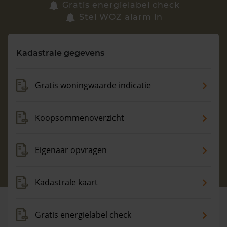
Zoek een woning
Gratis energielabel check
Stel WOZ alarm in
Vragen? Neem contact met ons op
Kadastrale gegevens
088 220 4200
Maandag t/m vrijdag - 08:00 -18:00
Gratis woningwaarde indicatie
Koopsommenoverzicht
Eigenaar opvragen
Kadastrale kaart
Gratis energielabel check