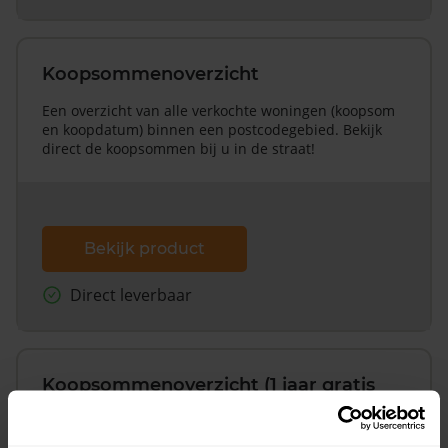
Koopsommenoverzicht
Een overzicht van alle verkochte woningen (koopsom
en koopdatum) binnen een postcodegebied. Bekijk
direct de koopsommen bij u in de straat!
Bekijk product
Direct leverbaar
Koopsommenoverzicht (1 jaar gratis
updates)
Inclusief 1 jaar gratis updates