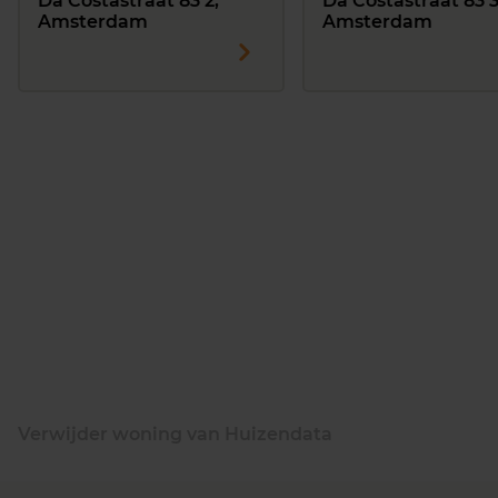
Da Costastraat 83 2,
Da Costastraat 83 3
Amsterdam
Amsterdam
Verwijder woning van Huizendata