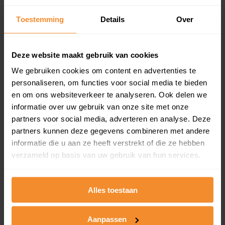
Inclusief 1 jaar gratis updates
Toestemming
Details
Over
Een overzicht van alle verkochte woningen (koopsom
en koopdatum) binnen een postcodegebied. Dit
inclusief een jaar lang gratis updates van nieuwe
Deze website maakt gebruik van cookies
koopsommen.
We gebruiken cookies om content en advertenties te
personaliseren, om functies voor social media te bieden
en om ons websiteverkeer te analyseren. Ook delen we
Bekijk product
informatie over uw gebruik van onze site met onze
partners voor social media, adverteren en analyse. Deze
Direct leverbaar
partners kunnen deze gegevens combineren met andere
informatie die u aan ze heeft verstrekt of die ze hebben
verzameld op basis van uw gebruik van hun services.
Kadastrale kaart pakket
Alles toestaan
Alleen globale ligging perceel
Een uitgebreid overzicht van het perceel en
omliggende percelen met de kadastrale erfgrenzen,
Aanpassen