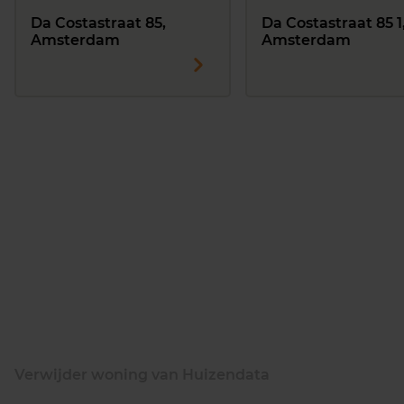
Da Costastraat 85,
Da Costastraat 85 1
Amsterdam
Amsterdam
Verwijder woning van Huizendata