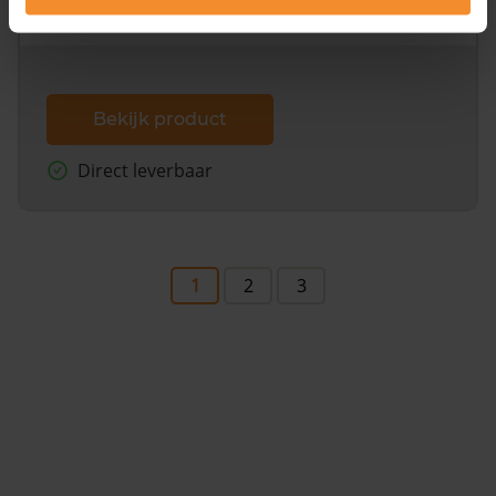
dit inclusief de luchtfoto!
Bekijk product
Direct leverbaar
1
2
3