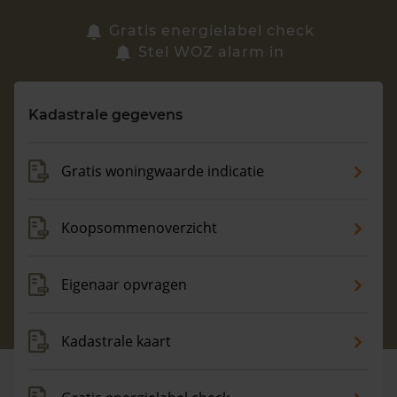
Zoek een woning
Gratis energielabel check
Stel WOZ alarm in
Vragen? Neem contact met ons op
Kadastrale gegevens
088 220 4200
Maandag t/m vrijdag - 08:00 -18:00
Gratis woningwaarde indicatie
Koopsommenoverzicht
Eigenaar opvragen
Kadastrale kaart