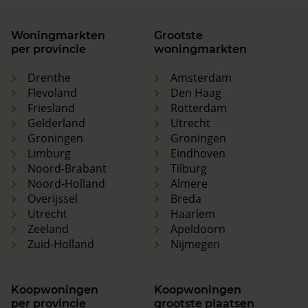
Woningmarkten
Grootste
per provincie
woningmarkten
Drenthe
Amsterdam
Flevoland
Den Haag
Friesland
Rotterdam
Gelderland
Utrecht
Groningen
Groningen
Limburg
Eindhoven
Noord-Brabant
Tilburg
Noord-Holland
Almere
Overijssel
Breda
Utrecht
Haarlem
Zeeland
Apeldoorn
Zuid-Holland
Nijmegen
Koopwoningen
Koopwoningen
per provincie
grootste plaatsen