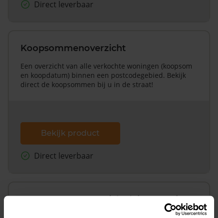
Direct leverbaar
Koopsommenoverzicht
Een overzicht van alle verkochte woningen (koopsom
en koopdatum) binnen een postcodegebied. Bekijk
direct de koopsommen bij u in de straat!
Bekijk product
Direct leverbaar
Koopsommenoverzicht (1 jaar gratis
updates)