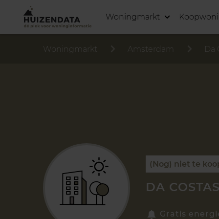
Woningmarkt
Koopwon
Woningmarkt
Amsterdam
Da 
(Nog) niet te koo
DA COSTA
Gratis energi