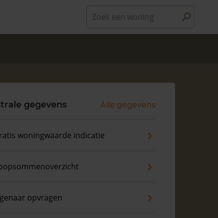
Zoek een woning
trale gegevens
Alle gegevens
ratis woningwaarde indicatie
oopsommenoverzicht
igenaar opvragen