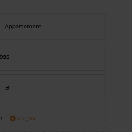
Appartement
1995
B
+
rs
Voeg toe