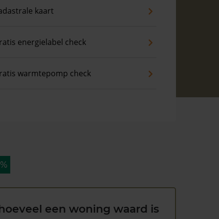
adastrale kaart
ratis energielabel check
ratis warmtepomp check
 %
hoeveel een woning waard is