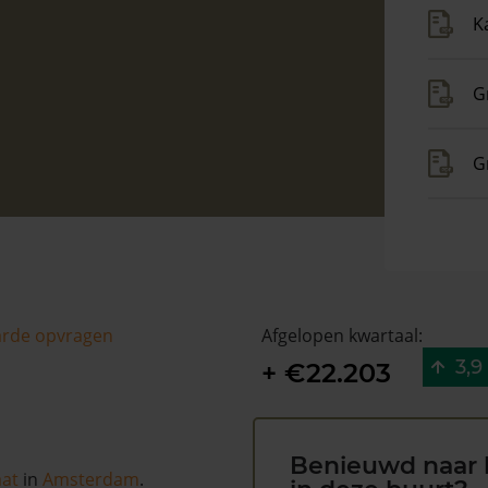
K
G
G
arde opvragen
Afgelopen kwartaal:
3,9
+ €22.203
Benieuwd naar 
aat
in
Amsterdam
.