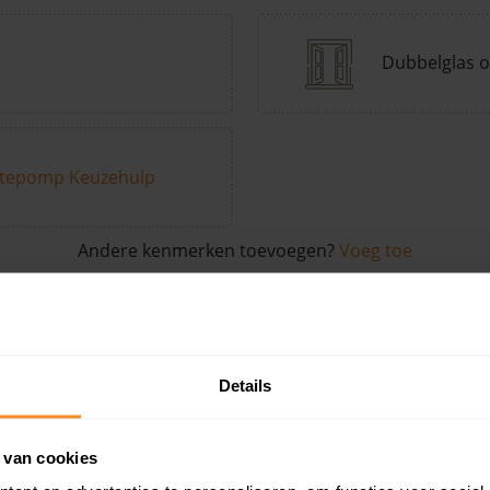
Dubbelglas o
tepomp Keuzehulp
Andere kenmerken toevoegen?
Voeg toe
in de buurt
Details
Woonoppervlak
Perceel
Ver
 van cookies