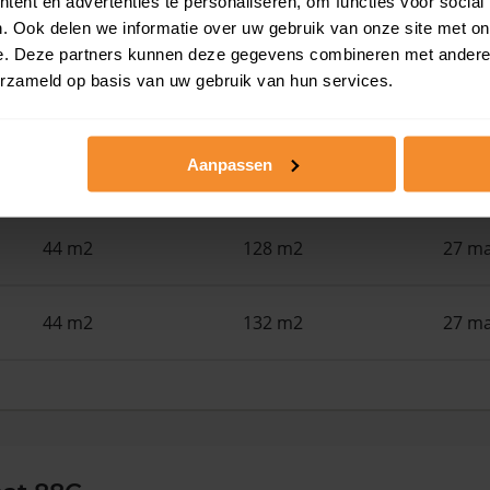
ent en advertenties te personaliseren, om functies voor social
34 m2
305 m2
22 ju
. Ook delen we informatie over uw gebruik van onze site met on
e. Deze partners kunnen deze gegevens combineren met andere i
erzameld op basis van uw gebruik van hun services.
48 m2
94 m2
15 ju
Aanpassen
43 m2
132 m2
29 me
44 m2
128 m2
27 ma
44 m2
132 m2
27 ma