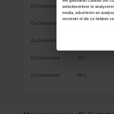
We gebruiken cookies om cont
Da Costastraat
98
websiteverkeer te analyseren
media, adverteren en analys
verstrekt of die ze hebben v
Da Costastraat
49 2
Da Costastraat
63 3
Da Costastraat
75 1
Da Costastraat
89 2