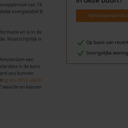
in deze buurt?
oonoppervlak van 74
elijk energielabel B
Verkoopwaarde i
ormatie en is in de
. Waarschijnlijk is
Op basis van recen
Soortgelijke wonin
e Amsterdam een
terdata is de kans
aard zou kunnen
et
gratis WOZ alarm
OZ waarde en kansen