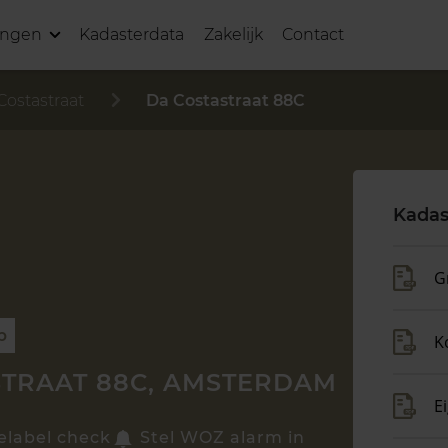
ingen
Kadasterdata
Zakelijk
Contact
Costastraat
Da Costastraat 88C
Kadas
G
p
K
STRAAT 88C, AMSTERDAM
E
elabel check
Stel WOZ alarm in