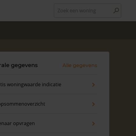
Zoek een woning
rale gegevens
Alle gegevens
tis woningwaarde indicatie
opsommenoverzicht
enaar opvragen