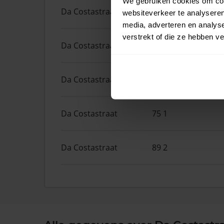
We gebruiken cookies om cont
Da Costastraat
98
websiteverkeer te analyseren
media, adverteren en analys
verstrekt of die ze hebben v
Da Costastraat
49 2
Da Costastraat
63 3
Da Costastraat
75 1
Da Costastraat
89 2