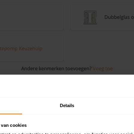
Dubbelglas o
tepomp Keuzehulp
Andere kenmerken toevoegen?
Voeg toe
in de buurt
Details
Woonoppervlak
Perceel
Ver
 van cookies