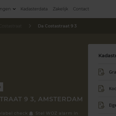
ingen
Kadasterdata
Zakelijk
Contact
Costastraat
Da Costastraat 9 3
Kadast
Gra
p
Ko
TRAAT 9 3, AMSTERDAM
Eig
elabel check
Stel WOZ alarm in