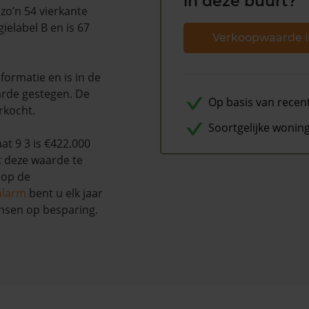
in deze buurt?
zo’n 54 vierkante
elabel B en is 67
Verkoopwaarde i
ormatie en is in de
rde gestegen. De
Op basis van recen
rkocht.
Soortgelijke wonin
t 9 3 is €422.000
t deze waarde te
 op de
alarm
bent u elk jaar
nsen op besparing.