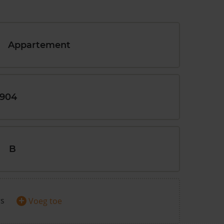
Appartement
1904
B
+
rs
Voeg toe