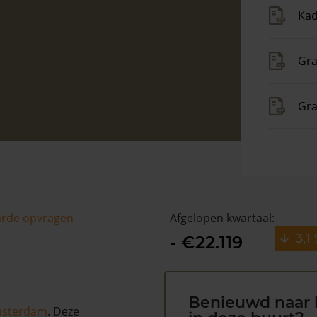
Kad
Gra
Gra
arde opvragen
Afgelopen kwartaal:
3,1
- €22.119
Benieuwd naar 
sterdam
. Deze