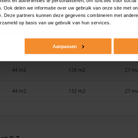
ent en advertenties te personaliseren, om functies voor social
34 m2
305 m2
22 ju
. Ook delen we informatie over uw gebruik van onze site met on
e. Deze partners kunnen deze gegevens combineren met andere i
erzameld op basis van uw gebruik van hun services.
48 m2
94 m2
15 ju
Aanpassen
43 m2
132 m2
29 me
44 m2
128 m2
27 ma
44 m2
132 m2
27 ma